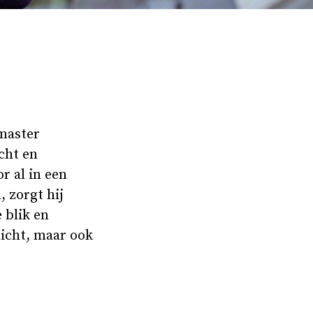
 master
cht en
r al in een
 zorgt hij
 blik en
dicht, maar ook