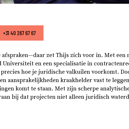
+31 40 267 67 67
e afspraken—daar zet Thijs zich voor in. Met een
Universiteit en een specialisatie in contractenre
 precies hoe je juridische valkuilen voorkomt. Doo
en aansprakelijkheden kraakhelder vast te leggen,
ngen komt te staan. Met zijn scherpe analytische
raan bij dat projecten niet alleen juridisch water