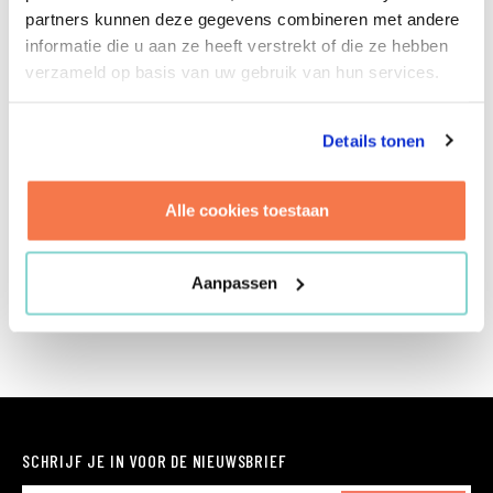
Brink zet ze dit in bij vraagstukken op het gebied
partners kunnen deze gegevens combineren met andere
van organisatieontwikkeling. Door te focussen op
informatie die u aan ze heeft verstrekt of die ze hebben
betrokkenheid en samenwerking zorgt ze ervoor
verzameld op basis van uw gebruik van hun services.
dat de realisatie van organisatiedoelstellingen
een vlucht neemt. Tina is positief, energiek,
behulpzaam en mensgericht. Ze verricht
Details tonen
vrijwilligerswerk als mentor voor vrouwen en
jongeren. En samen met haar kinderen trekt ze
Alle cookies toestaan
er graag op uit voor actieve en sportieve
vakanties. The sky is the limit.
Aanpassen
SCHRIJF JE IN VOOR DE NIEUWSBRIEF