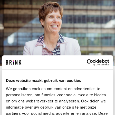
Deze website maakt gebruik van cookies
T.BERGSMA@BRINK.NL
+31 10 237 00 00
We gebruiken cookies om content en advertenties te
personaliseren, om functies voor social media te bieden
Bij Tina draait alles om overzicht. Ze beschikt
en om ons websiteverkeer te analyseren. Ook delen we
over een helikopterview. Dat is niet zo gek voor
informatie over uw gebruik van onze site met onze
iemand die jaren in de luchtvaart werkte. Bij
partners voor social media, adverteren en analyse. Deze