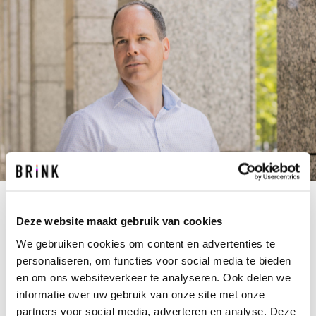
Deze website maakt gebruik van cookies
T.WIARDI@BRINK.NL
+31 10 237 00 00
We gebruiken cookies om content en advertenties te
personaliseren, om functies voor social media te bieden
Op Tom kun je bouwen. Met meer dan 20 jaar
en om ons websiteverkeer te analyseren. Ook delen we
ervaring als projectmanager in ziekenhuizen,
informatie over uw gebruik van onze site met onze
laboratoria en cleanroom-omgevingen, weet hij
partners voor social media, adverteren en analyse. Deze