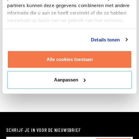
als geen ander hoe je structuur én rust aanbrengt
partners kunnen deze gegevens combineren met andere
in complexe projecten. Door zijn analytische
informatie die u aan ze heeft verstrekt of die ze hebben
kwaliteiten bekijkt hij situaties feilloos vanuit
verzameld op basis van uw gebruik van hun services.
meerdere invalshoeken. Tom is ook een echte
teamspeler. Hij is ervan overtuigd dat een team
pas kan excelleren als iedereen zich prettig en
Details tonen
gewaardeerd voelt. Overigens kan je niet alleen
óp Tom bouwen, maar ook met hem. Als AFOL
Alle cookies toestaan
(Adult Fan of Lego) bouwt hij ook in zijn vrije tijd
aan de mooiste constructies.
Aanpassen
SCHRIJF JE IN VOOR DE NIEUWSBRIEF