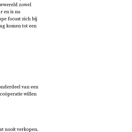
uwwereld zowel
r en is nu
pe focust zich bij
aag komen tot een
 onderdeel van een
coöperatie willen
at nooit verkopen.