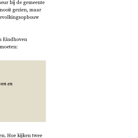
eur bij de gemeente
nooit gezien, maar
 bevolkingsopbouw
on Eindhoven
tmoeten:
ven en
en. Hoe kijken twee