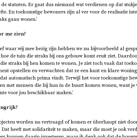
de statuten. Er gaat dus niemand wat verdienen op dat stukje
. En toekomstige bewoners zijn al ver voor de realisatie inte
raks gaan wonen.’
or me zien?
iatief waar wij mee bezig zijn hebben we nu bijvoorbeeld al ges
oe de tuin die straks bij ons gebouw komt eruit ziet. Daardoo
die straks bij hen komen te wonen. Je ziet toch vaak dat toe
ment opstellen en verwachten dat ze een kant en klare wonin
at automatisch prima vindt. Terwijl het voor toekomstige bew
ken met mensen die bij hun in de buurt komen wonen, want je
imte voor jou beschikbaar maken.’
ngrijk?
ojecten worden nu vertraagd of komen er überhaupt niet doo
at heeft met solidariteit te maken, maar die moet je ook ver
s kunnen daarin investeren, maar ik denk ook dat de bouww