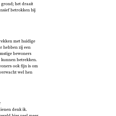
 grond; het draait
nsief betrokken bij
prekken met huidige
r hebben zij een
komstige bewoners
g kunnen betrekken.
oners ook fijn is om
 verwacht wel hen
r
dienen denk ik.
ereld hier veel meer