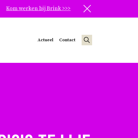
Kom werken bij Brink >>>
Sluit
Actueel
Contact