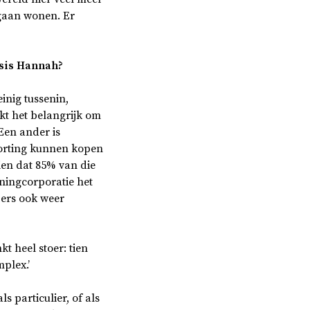
 gaan wonen. Er
sis Hannah?
inig tussenin,
kt het belangrijk om
Een ander is
korting kunnen kopen
en dat 85% van die
ningcorporatie het
pers ook weer
t heel stoer: tien
plex.’
s particulier, of als