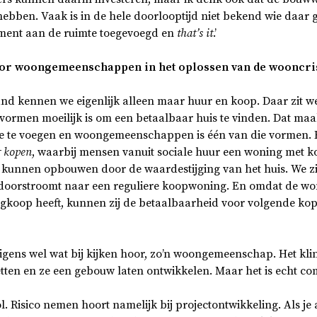
ebben. Vaak is in de hele doorlooptijd niet bekend wie daar
ment
aan de ruimte toegevoegd en
that’s it
.’
voor woongemeenschappen in het oplossen van de wooncri
nd kennen we eigenlijk alleen maar huur en koop. Daar zit we
 vormen moeilijk is om een betaalbaar huis te vinden. Dat maa
e te voegen en woongemeenschappen is één van die vormen. 
 kopen
, waarbij mensen vanuit sociale huur een woning met 
kunnen opbouwen door de waardestijging van het huis. We zi
 doorstroomt naar een reguliere koopwoning. En omdat de wo
rugkoop heeft, kunnen zij de betaalbaarheid voor volgende ko
igens wel wat bij kijken hoor, zo’n woongemeenschap. Het klink
tten en ze een gebouw laten ontwikkelen. Maar het is echt com
. Risico nemen hoort namelijk bij projectontwikkeling. Als je al