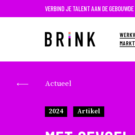
VERBIND JE TALENT AAN DE GEBOUWDE
WERKV
MARKT
Actueel
2024
Artikel