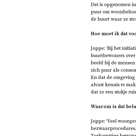
Dat is opgenomen in 
puur om woonbehoefte
de buurt waar ze st
Hoe moet ik dat vo
Joppe: ‘Bij het init
buurtbewoners over h
beeld bij de mensen 
zich puur als consu
En dat de omgeving d
alvast kennis te ma
dat ze een stukje ru
Waarom is dat bela
Joppe: ‘Veel woonpr
bezwaarprocedures. D
Toekomstige bewoner