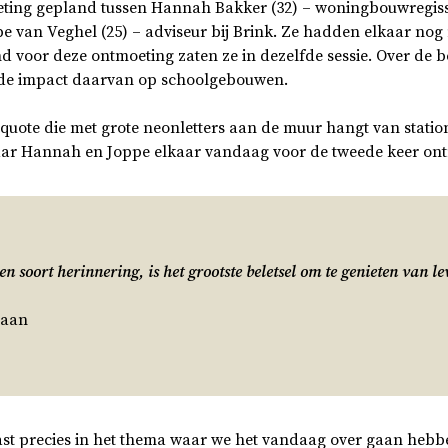
ting gepland tussen Hannah Bakker (32) – woningbouwregiss
 van Veghel (25) – adviseur bij Brink. Ze hadden elkaar nog 
nd voor deze ontmoeting zaten ze in dezelfde sessie. Over de
 de impact daarvan op schoolgebouwen.
 quote die met grote neonletters aan de muur hangt van stati
aar Hannah en Joppe elkaar vandaag voor de tweede keer on
en soort herinnering, is het grootste beletsel om te genieten van le
iaan
past precies in het thema waar we het vandaag over gaan hebb