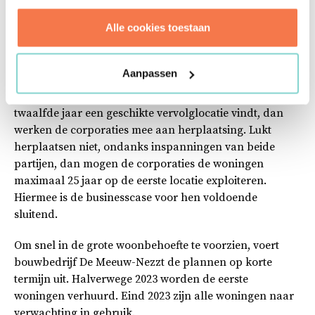
Uiteindelijk kiezen de corporaties, behalve bij
Alle cookies toestaan
studentenwoningen, voor permante bouwkwaliteit. De
gemeente en corporaties hebben een
inspanningsverplichting om vervolglocaties voor de
Aanpassen
woningen te zoeken. De woningen staan in beginsel 15
tot 20 jaar op de eerste locatie. Als de gemeente na het
twaalfde jaar een geschikte vervolglocatie vindt, dan
werken de corporaties mee aan herplaatsing. Lukt
herplaatsen niet, ondanks inspanningen van beide
partijen, dan mogen de corporaties de woningen
maximaal 25 jaar op de eerste locatie exploiteren.
Hiermee is de businesscase voor hen voldoende
sluitend.
Om snel in de grote woonbehoefte te voorzien, voert
bouwbedrijf De Meeuw-Nezzt de plannen op korte
termijn uit. Halverwege 2023 worden de eerste
woningen verhuurd. Eind 2023 zijn alle woningen naar
verwachting in gebruik.