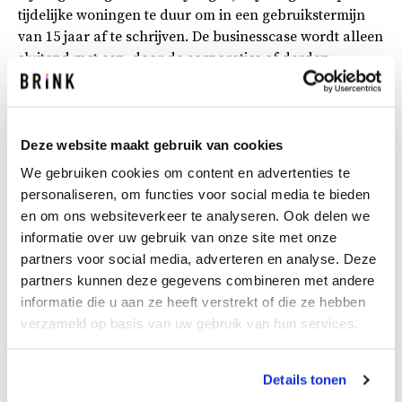
tijdelijke woningen te duur om in een gebruikstermijn
van 15 jaar af te schrijven. De businesscase wordt alleen
sluitend met een, door de corporaties of derden,
gegarandeerde tweede exploitatietermijn.
Oplossingen uit de markt
De gemeente geeft geen harde garantie op een
Deze website maakt gebruik van cookies
vervolglocatie. Daarnaast twijfelen de corporaties of ze
We gebruiken cookies om content en advertenties te
de woningen, ongeacht de kwaliteit, na de eerste
personaliseren, om functies voor social media te bieden
exploitatietermijn zonder veel aanpassingskosten elders
en om ons websiteverkeer te analyseren. Ook delen we
kunnen herplaatsen. In de aanbesteding vraagt Brink
informatie over uw gebruik van onze site met onze
zowel tijdelijke als permanente kwaliteit uit. Dan kan de
partners voor social media, adverteren en analyse. Deze
knoop op basis van vaststaande prijzen worden
partners kunnen deze gegevens combineren met andere
doorgehakt. In dialooggesprekken zijn marktpartijen
informatie die u aan ze heeft verstrekt of die ze hebben
gevraagd naar hun oplossingen voor de dilemma’s.
verzameld op basis van uw gebruik van hun services.
Mede door deze dialoog kunnen de marktpartijen
passend aanbieden.
Details tonen
Inspanningsverplichting