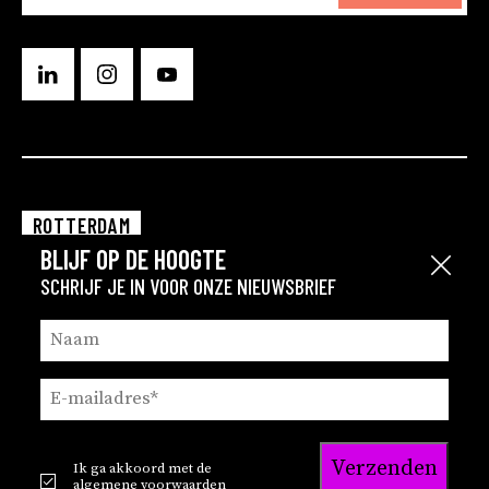
ROTTERDAM
BLIJF OP DE HOOGTE
EINDHOVEN
Sluit
SCHRIJF JE IN VOOR ONZE NIEUWSBRIEF
GRONINGEN
Verzenden
Ik ga akkoord met de
© 2026
Privacy en cookie statement
algemene voorwaarden