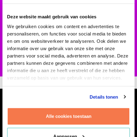
de campusontwikkelingen die hij begeleidt.
Chemelot Campus Geleen, High Tech Campus
Deze website maakt gebruik van cookies
Eindhoven, Campus Maastricht, Campus NHTV
We gebruiken cookies om content en advertenties te
Breda, Philips Campus Shanghai. Maar ook in
personaliseren, om functies voor social media te bieden
projecten zoals de nieuwbouw van het
en om ons websiteverkeer te analyseren. Ook delen we
International Criminal Court in Den Haag. Peter
informatie over uw gebruik van onze site met onze
is een echte verbinder en daarmee van grote
partners voor social media, adverteren en analyse. Deze
waarde voor Brink.
partners kunnen deze gegevens combineren met andere
informatie die u aan ze heeft verstrekt of die ze hebben
verzameld op basis van uw gebruik van hun services.
Details tonen
SCHRIJF JE IN VOOR DE NIEUWSBRIEF
Alle cookies toestaan
INSCHRIJVEN
Aanpassen