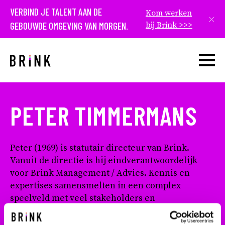
VERBIND JE TALENT AAN DE
Kom werken
Slui
GEBOUWDE OMGEVING VAN MORGEN.
bij Brink >>>
Open w
PETER TIMMERMANS
Peter (1969) is statutair directeur van Brink.
Vanuit de directie is hij eindverantwoordelijk
voor Brink Management / Advies. Kennis en
expertises samensmelten in een complex
speelveld met veel stakeholders en
uiteenlopende belangen, daarin ligt Peter zijn
kracht. Dat komt onder meer tot uitdrukking in