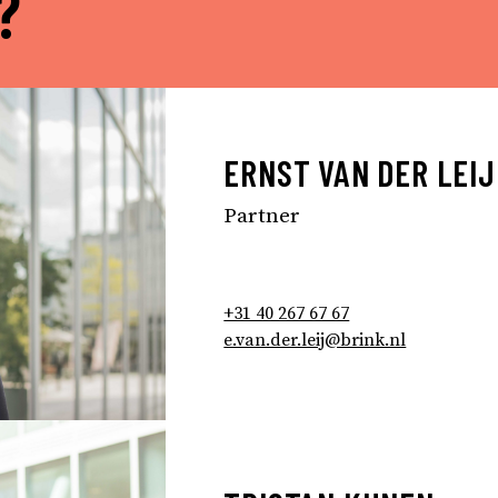
?
ERNST VAN DER LEIJ
Partner
+31 40 267 67 67
e.van.der.leij@brink.nl