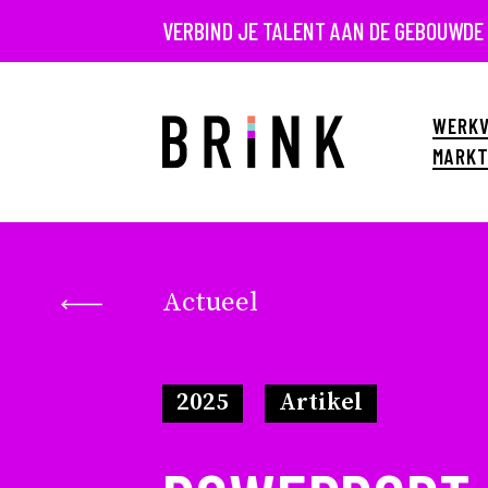
VERBIND JE TALENT AAN DE GEBOUWDE
WERKV
MARKT
Actueel
2025
Artikel