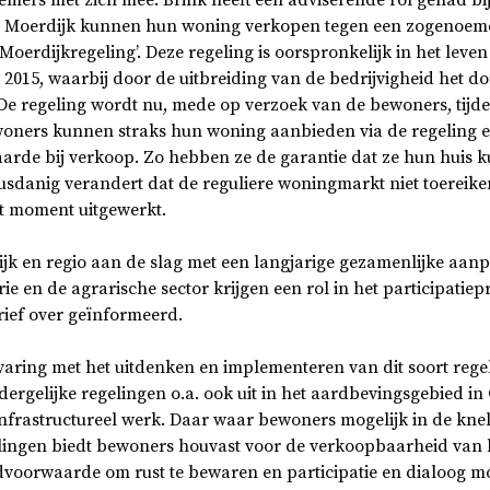
mers met zich mee. Brink heeft een adviserende rol gehad bi
n Moerdijk kunnen hun woning verkopen tegen een zogenoem
‘Moerdijkregeling’. Deze regeling is oorspronkelijk in het le
 2015, waarbij door de uitbreiding van de bedrijvigheid het d
De regeling wordt nu, mede op verzoek van de bewoners, tijde
oners kunnen straks hun woning aanbieden via de regeling 
rde bij verkoop. Zo hebben ze de garantie dat ze hun huis 
usdanig verandert dat de reguliere woningmarkt niet toereiken
it moment uitgewerkt.
jk en regio aan de slag met een langjarige gezamenlijke aanp
rie en de agrarische sector krijgen een rol in het participatie
rief over geïnformeerd.
varing met het uitdenken en implementeren van dit soort rege
ergelijke regelingen o.a. ook uit in het aardbevingsgebied in
infrastructureel werk. Daar waar bewoners mogelijk in de kne
gelingen biedt bewoners houvast voor de verkoopbaarheid van 
dvoorwaarde om rust te bewaren en participatie en dialoog mo