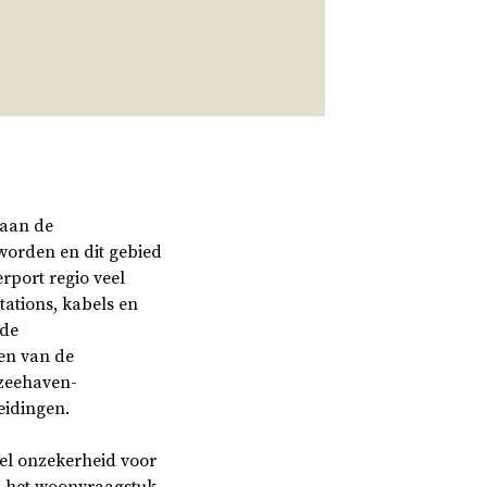
 aan de
worden en dit gebied
erport regio veel
tations, kabels en
nde
en van de
 zeehaven-
eidingen.
el onzekerheid voor