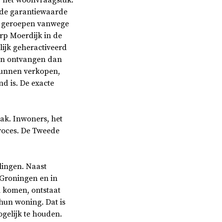
j het woonvraagstuk.
de garantiewaarde
ven geroepen vanwege
orp Moerdijk in de
lijk geheractiveerd
en ontvangen dan
kunnen verkopen,
d is. De exacte
ak. Inwoners, het
proces. De Tweede
lingen. Naast
 Groningen en in
l komen, ontstaat
hun woning. Dat is
gelijk te houden.