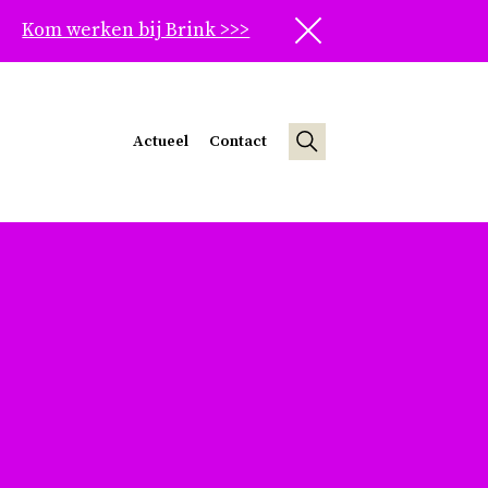
Kom werken bij Brink >>>
Sluit
Actueel
Contact