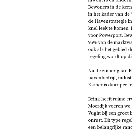
inwoners en onderne
Bewoners in de ker
in het kader van de 
de Havenstrategie in
knel leek te komen. 
voor Powerport. Bew
95% van de marktwaa
ook als het gebied d
regeling wordt op d
Na de zomer gaan Ri
havenbedrijf, indust
Kamer is daar per b
Brink heeft ruime er
Moerdijk voeren we d
Vught bij een groot 
onrust. Dit type re
een belangrijke ran