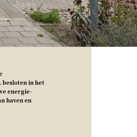
e
. besloten in het
we energie-
an haven en