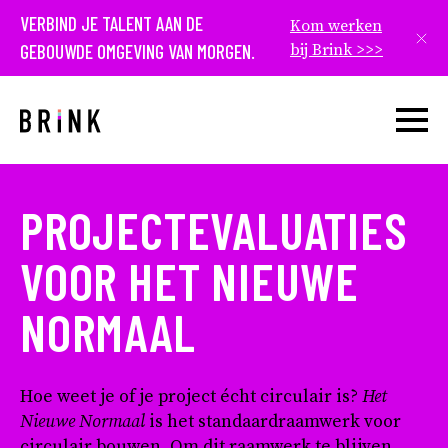
VERBIND JE TALENT AAN DE
Kom werken
Slui
GEBOUWDE OMGEVING VAN MORGEN.
bij Brink >>>
Open w
PROJECTEVALUATIES
VOOR HET NIEUWE
NORMAAL
Hoe weet je of je project écht circulair is?
Het
Nieuwe Normaal
is het standaardraamwerk voor
circulair bouwen. Om dit raamwerk te blijven