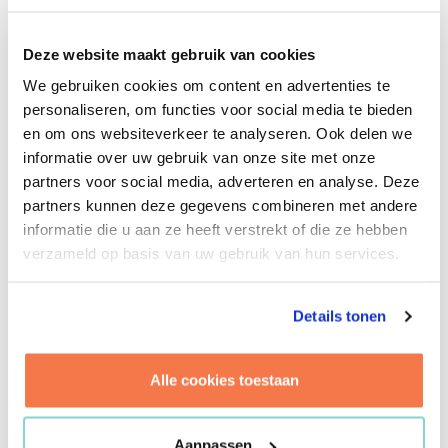
van de vastgoed-hoed en de vastgoed-rand weet.
Eind 2017 werden we bij Brink gevraagd op te
Deze website maakt gebruik van cookies
treden als gedelegeerd projectontwikkelaar. Met
We gebruiken cookies om content en advertenties te
de realisatie van een woningbouwplan op een
personaliseren, om functies voor social media te bieden
perceel in Leidschendam als doel. Brink
en om ons websiteverkeer te analyseren. Ook delen we
begeleidt het ontwikkeltraject namens de klant.
informatie over uw gebruik van onze site met onze
Zo weet deze in ieder geval dat zijn belangen
partners voor social media, adverteren en analyse. Deze
goed worden behartigd. Van begin tot eind doen
partners kunnen deze gegevens combineren met andere
we dit. All the way. We selecteren de architect
informatie die u aan ze heeft verstrekt of die ze hebben
bijvoorbeeld. We zetten onze tanden in het
verzameld op basis van uw gebruik van hun services.
woningbouwplan voor de optimale variant,
voeren gesprekken met de gemeente en de
omgeving om draagvlak te creëren voor de
Details tonen
plannen en we kiezen de juiste aannemer én
bouworganisatievorm. Wij vermaken ons wel,
Alle cookies toestaan
want niet alleen begrijpen we het gehele
ontwikkeltraject, we staan er elke dag weer
stuiterend van enthousiasme voor op. Van idee
Aanpassen