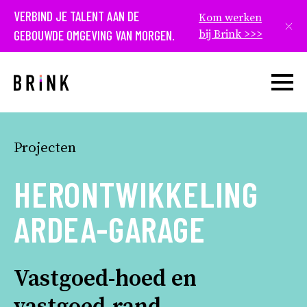
VERBIND JE TALENT AAN DE
Kom werken
Slui
GEBOUWDE OMGEVING VAN MORGEN.
bij Brink >>>
Open w
Projecten
HERONTWIKKELING
ARDEA-GARAGE
Vastgoed-hoed en