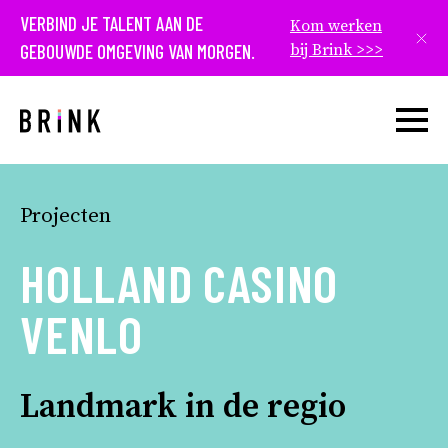
VERBIND JE TALENT AAN DE
Kom werken
Slui
GEBOUWDE OMGEVING VAN MORGEN.
bij Brink >>>
Open w
Projecten
HOLLAND CASINO
VENLO
Landmark in de regio