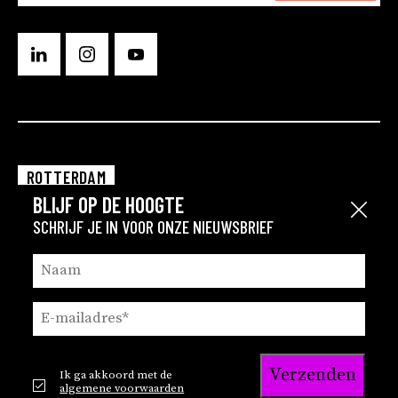
ROTTERDAM
BLIJF OP DE HOOGTE
EINDHOVEN
Sluit
SCHRIJF JE IN VOOR ONZE NIEUWSBRIEF
GRONINGEN
Verzenden
Ik ga akkoord met de
© 2026
Privacy en cookie statement
algemene voorwaarden
Brink
Privacy statement recruitment
Disclaimer