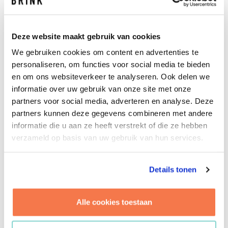
levert niets minder dan de ‘wauw-factor’ op, waar we
het allemaal voor doen. Het is dan ook bepaald niet
moeilijk – we vinden het zelfs een voorrecht – om met
Deze website maakt gebruik van cookies
ongelooflijk veel inzet, enthousiasme en commitment
We gebruiken cookies om content en advertenties te
projectmanager te zijn.
personaliseren, om functies voor social media te bieden
en om ons websiteverkeer te analyseren. Ook delen we
We adviseren, managen en begeleiden gedurende alle
informatie over uw gebruik van onze site met onze
projectfasen en in de breedste zin van het woord. Dat
partners voor social media, adverteren en analyse. Deze
doen we met een hecht en op elkaar ingespeeld team
partners kunnen deze gegevens combineren met andere
bestaande uit managers, kostenadviseurs en
informatie die u aan ze heeft verstrekt of die ze hebben
directievoerders die allemaal hun professionele
verzameld op basis van uw gebruik van hun services.
counterparts hebben in de Holland Casino organisatie.
Deze samenwerking vinden we buitengewoon en geeft
ons de drive om te werken aan een casino dat je niet
Details tonen
mag missen. De opening is in 2021. Tot ziens aan een
speeltafel in Venlo!
Alle cookies toestaan
Bekijk in deze uitzending van RTL-Z hoe de bouw
verloopt.