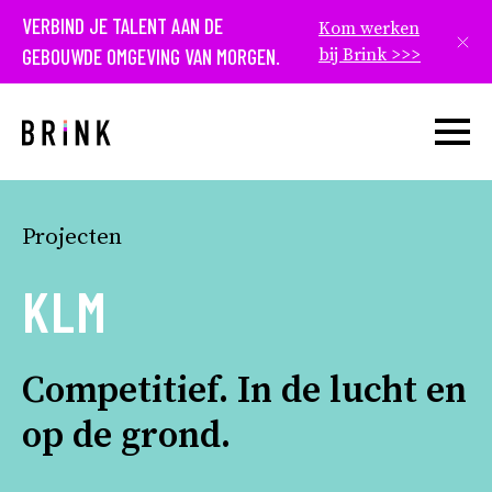
VERBIND JE TALENT AAN DE
Kom werken
Slui
GEBOUWDE OMGEVING VAN MORGEN.
bij Brink >>>
Open w
Projecten
KLM
Competitief. In de lucht en
op de grond.