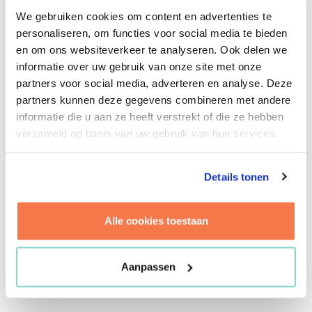
systematiek ontwikkeld waardoor operatie en
We gebruiken cookies om content en advertenties te
directie dezelfde onderhoudstaal spreken.
personaliseren, om functies voor social media te bieden
Waarmee je de juiste afwegingen kunt maken en
en om ons websiteverkeer te analyseren. Ook delen we
deze eenvoudig kunt communiceren naar
informatie over uw gebruik van onze site met onze
gebruikers. Om hier concreet invulling aan te
partners voor social media, adverteren en analyse. Deze
geven is een kwaliteitsmeting uitgevoerd. Maar
partners kunnen deze gegevens combineren met andere
hoe krijg je grip op de inspectiegegevens van
informatie die u aan ze heeft verstrekt of die ze hebben
ruim 3 miljoen m² bruto vloeroppervlak? Brink
verzameld op basis van uw gebruik van hun services.
heeft daarvoor een rapportagetool ontwikkeld.
Met behulp van factsheets wordt inzicht gegeven
Details tonen
in de uitkomsten van de kwaliteitsmeting op
totaalniveau, per defensieonderdeel, per
kazerne, per gebouwcategorie, et cetera. De tool
Alle cookies toestaan
is direct gekoppeld aan de onderliggende data.
Dit maakt het mogelijk om ‘met één druk op de
Aanpassen
knop’ inzicht te geven in de actuele
vastgoedprestaties.