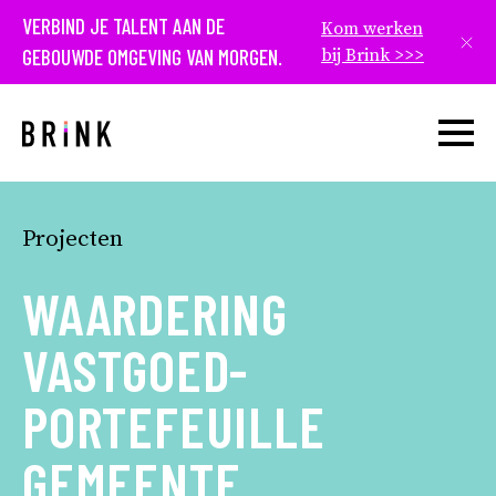
VERBIND JE TALENT AAN DE
Kom werken
Slui
GEBOUWDE OMGEVING VAN MORGEN.
bij Brink >>>
Open w
Projecten
WAARDERING
VASTGOED­
PORTEFEUILLE
GEMEENTE