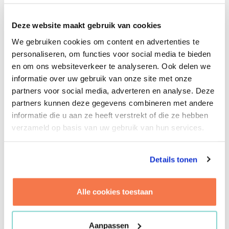
aanvangshuren vrijwel altijd effect heeft op het
rendement en de investeringscapaciteit van
Deze website maakt gebruik van cookies
verhuurders. Wanneer rendementen onder druk komen
We gebruiken cookies om content en advertenties te
te staan neemt het risico van uitponding toe. Op dat
personaliseren, om functies voor social media te bieden
moment vloeit (een deel van het) aanbod van de huur-
en om ons websiteverkeer te analyseren. Ook delen we
naar de koopmarkt, overwegend boven het
informatie over uw gebruik van onze site met onze
middensegment. We signaleren daarnaast het risico dat
partners voor social media, adverteren en analyse. Deze
(een deel van de) investeringscapaciteit weglekt naar
partners kunnen deze gegevens combineren met andere
het buitenland en niet langer beschikbaar zal zijn voor
informatie die u aan ze heeft verstrekt of die ze hebben
de Nederlandse middenhuursector. Ook zal aanvulling
verzameld op basis van uw gebruik van hun services.
van de woningvoorraad door nieuwbouw of
transformatie moeilijker worden. We verwachten dat
verhuurders zich meer toeleggen op investeringen in
Details tonen
marktsegmenten die niet gereguleerd worden. Dit is
sterk afhankelijk van de marktdruk in gebieden en
Alle cookies toestaan
daarmee de marktruimte om te investeren. Het risico
bestaat dat het aanbod in de middenhuur hierdoor op
termijn afneemt.
Aanpassen