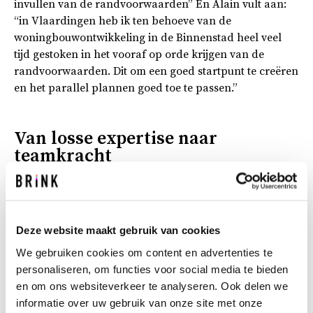
invullen van de randvoorwaarden” En Alain vult aan:
“in Vlaardingen heb ik ten behoeve van de
woningbouwontwikkeling in de Binnenstad heel veel
tijd gestoken in het vooraf op orde krijgen van de
randvoorwaarden. Dit om een goed startpunt te creëren
en het parallel plannen goed toe te passen.”
Van losse expertise naar
teamkracht
Wat beide collega’s aanspreekt, is dat parallel plannen
inzet op de integrale samenwerking tussen partijen met
open communicatie en flexibiliteit als kernwaarden.
Deze website maakt gebruik van cookies
We gebruiken cookies om content en advertenties te
“In de training stond samenwerking centraal,” zegt
personaliseren, om functies voor social media te bieden
Alain. “Daarbij werd ook ingegaan op de zachte kant
en om ons websiteverkeer te analyseren. Ook delen we
van samenwerking. Zo hebben we ook stilgestaan bij
informatie over uw gebruik van onze site met onze
weerstand, die kom je altijd tegen, en hoe je daar goed