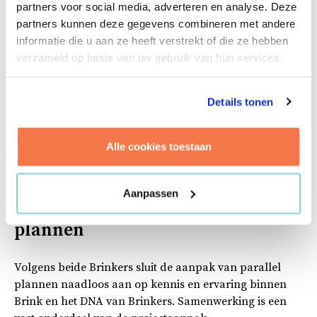
partners voor social media, adverteren en analyse. Deze
mee omgaat. Ook het verschil tussen
partners kunnen deze gegevens combineren met andere
projectmanagement en procesmanagement werd
informatie die u aan ze heeft verstrekt of die ze hebben
expliciet gemaakt. Dat vraagt andere kwaliteiten en
verzameld op basis van uw gebruik van hun services.
soms ook een ander type mensen.”
Parallel plannen betekent ook fysiek samenkomen,
Details tonen
kort-cyclisch werken en continu afstemmen. “Het is
intensiever,” zegt Joey. “Maar ook leuker, en als je van
vijf jaar naar drie kunt, dan ben je behoorlijk aan het
Alle cookies toestaan
versnellen.”
Aanpassen
Brink als partner bij parallel
plannen
Volgens beide Brinkers sluit de aanpak van parallel
plannen naadloos aan op kennis en ervaring binnen
Brink en het DNA van Brinkers. Samenwerking is een