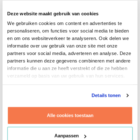
Deze website maakt gebruik van cookies
Het financiële plaatje
We gebruiken cookies om content en advertenties te
personaliseren, om functies voor social media te bieden
en om ons websiteverkeer te analyseren. Ook delen we
Volgens Ferry is deze waardegedreven
informatie over uw gebruik van onze site met onze
gebiedsontwikkeling de enige manier om anno 2025
partners voor social media, adverteren en analyse. Deze
nieuwe projecten voor elkaar te krijgen. ‘Als je op de
partners kunnen deze gegevens combineren met andere
klassieke manier blijft denken, dan is elke
informatie die u aan ze heeft verstrekt of die ze hebben
maatschappelijke waarde belemmerend voor de
verzameld op basis van uw gebruik van hun services.
woningbouw. Maar als je het omdraait en juist vanuit
die maatschappelijke waarden begint, dan blijkt het
opeens wel te kunnen.’
Details tonen
Zo kan je van begin af aan de partijen betrekken die
ook belang hebben bij de waarden waar je in het
Alle cookies toestaan
gebied aan wil werken. Ferry: ‘Een waterschap, die
naast hun reguliere belang, ook meepraat over het
creëren van nieuwe leefomgevingen voor plant en dier.
Aanpassen