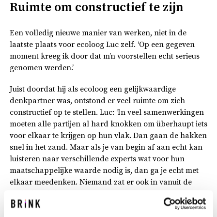
Ruimte om constructief te zijn
Een volledig nieuwe manier van werken, niet in de
laatste plaats voor ecoloog Luc zelf. ‘Op een gegeven
moment kreeg ik door dat m’n voorstellen echt serieus
genomen werden.’
Juist doordat hij als ecoloog een gelijkwaardige
denkpartner was, ontstond er veel ruimte om zich
constructief op te stellen. Luc: ‘In veel samenwerkingen
moeten alle partijen al hard knokken om überhaupt iets
voor elkaar te krijgen op hun vlak. Dan gaan de hakken
snel in het zand. Maar als je van begin af aan echt kan
luisteren naar verschillende experts wat voor hun
maatschappelijke waarde nodig is, dan ga je echt met
elkaar meedenken. Niemand zat er ook in vanuit de
onderhandeling, maar gaf gewoon aan wat er nodig is;
niet meer en niet minder. Dan ga je reëel en met
vertrouwen met elkaar aan de slag.’