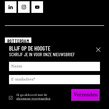
ROTTERDAM
BLIJF OP DE HOOGTE
EINDHOVEN
Sluit
SCHRIJF JE IN VOOR ONZE NIEUWSBRIEF
GRONINGEN
Verzenden
Ik ga akkoord met de
© 2026
Privacy en cookie statement
algemene voorwaarden
Brink
Privacy statement recruitment
Disclaimer