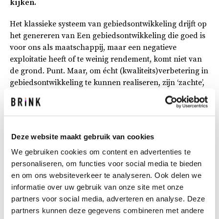
kijken.
Het klassieke systeem van gebiedsontwikkeling drijft op
het genereren van Een gebiedsontwikkeling die goed is
voor ons als maatschappij, maar een negatieve
exploitatie heeft of te weinig rendement, komt niet van
de grond. Punt. Maar, om écht (kwaliteits)verbetering in
gebiedsontwikkeling te kunnen realiseren, zijn ‘zachte’,
maatschappelijke waarden minstens zo belangrijk.
Maar hoe financier je die zachte waarden? Hoe
financier je gezondheid, welzijn, sociale inclusie of
groen op loopafstand?
Deze website maakt gebruik van cookies
Het regeerakkoord spreekt over de aloude
We gebruiken cookies om content en advertenties te
planbatenheffing als middel om stedelijke
personaliseren, om functies voor social media te bieden
vernieuwingsprojecten haalbaar te maken. En eerlijk, er
en om ons websiteverkeer te analyseren. Ook delen we
is best iets voor te zeggen. Immers, een deel van de
informatie over uw gebruik van onze site met onze
waardesprong die landbouwgrond maakt als er
partners voor social media, adverteren en analyse. Deze
woningen op gebouwd worden, komt hierbij ten goede
partners kunnen deze gegevens combineren met andere