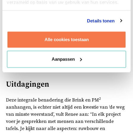
verzameld op basis van uw gebruik van hun services.
beoordelingsproces bij aanbestedingen. We helpen om
bijvoorbeeld beoordelingscriteria op te stellen om de
circulariteit van leveranciers te beoordelen. Want
Details tonen
daarin is vaak veel winst te behalen: maakt een
leverancier gebruik van duurzame materialen? Zijn ze
Alle cookies toestaan
duurzaam verpakt en vervoerd naar de bouwplaats?
Deze criteria maken het eenvoudiger om bepaalde eisen
te stellen aan leveranciers en om ze met elkaar te
Aanpassen
weken naar een duurzamere en circulaire toekomst.”
Uitdagingen
2
Deze integrale benadering die Brink en PM
aanhangen, is echter niet altijd een kwestie van ‘de weg
van minste weerstand’, vult Renee aan: “In elk project
voer je gesprekken met mensen aan verschillende
tafels. Je kijkt naar alle aspecten: ruwbouw en