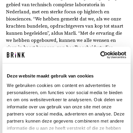
gebied van technisch complexe laboratoria in
Nederland, met een sterke focus op hightech en
biosciences. “We hebben gemerkt dat we, als we onze
krachten bundelen, opdrachtgevers van kop tot staart
kunnen begeleiden”, aldus Marli. “Met de ervaring die
we hebben opgebouwd, kunnen we alle wensen en
eisen in kaart brengen, van haalbaarheidsstudies
uitvoeren tot de volledige realisatie en inhuizing
begeleiden. Tijdens het gehele proces kunnen we
verschillende keuzes voorleggen, ook op het gebied van
circulariteit, zodat projectteamleden zelf kunnen
Deze website maakt gebruik van cookies
kiezen.”
We gebruiken cookies om content en advertenties te
personaliseren, om functies voor social media te bieden
Ook houden adviseurs de technologische
en om ons websiteverkeer te analyseren. Ook delen we
ontwikkelingen goed in gaten. Elk jaar brengen
informatie over uw gebruik van onze site met onze
leveranciers wel weer nieuwe, duurzame materialen en
partners voor social media, adverteren en analyse. Deze
technologieën op de markt die kunnen helpen om
partners kunnen deze gegevens combineren met andere
circulaire ambities in de labomgeving te realiseren.
informatie die u aan ze heeft verstrekt of die ze hebben
Marli: “Tenslotte kijken we ook kritisch mee in het