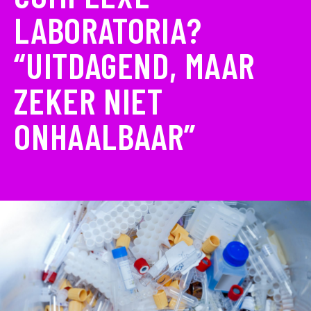
LABORATORIA?
“UITDAGEND, MAAR
ZEKER NIET
ONHAALBAAR”