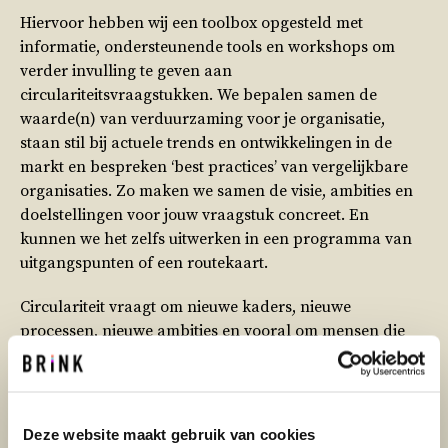
Hiervoor hebben wij een toolbox opgesteld met
informatie, ondersteunende tools en workshops om
verder invulling te geven aan
circulariteitsvraagstukken. We bepalen samen de
waarde(n) van verduurzaming voor je organisatie,
staan stil bij actuele trends en ontwikkelingen in de
markt en bespreken ‘best practices’ van vergelijkbare
organisaties. Zo maken we samen de visie, ambities en
doelstellingen voor jouw vraagstuk concreet. En
kunnen we het zelfs uitwerken in een programma van
uitgangspunten of een routekaart.
Circulariteit vraagt om nieuwe kaders, nieuwe
processen, nieuwe ambities en vooral om mensen die
niet bang zijn om stappen te zetten. Door processen
anders in te richten, realiseren we de transitie naar een
duurzame economie stap voor stap. Samen met onze
klanten vinden we zo stapsgewijs antwoorden en
Deze website maakt gebruik van cookies