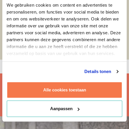
oplossingen met toekomstwaarde. We hebben onze
We gebruiken cookies om content en advertenties te
toolbox al mogen inzetten bij Brightlands, KLM en TU
personaliseren, om functies voor social media te bieden
Delft. Wil je meer over onze circulariteitstoolbox weten?
en om ons websiteverkeer te analyseren. Ook delen we
Neem dan contact met
Denise Huizing
of
Housni Chaibi
.
informatie over uw gebruik van onze site met onze
partners voor social media, adverteren en analyse. Deze
partners kunnen deze gegevens combineren met andere
informatie die u aan ze heeft verstrekt of die ze hebben
verzameld op basis van uw gebruik van hun services.
Details tonen
Alle cookies toestaan
MEER WETEN? BEL OF MAIL:
Aanpassen