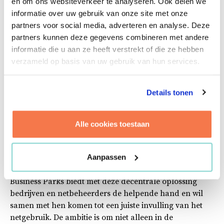
en om ons websiteverkeer te analyseren. Ook delen we
implementeren van complexe samenwerkingsprocessen
informatie over uw gebruik van onze site met onze
op het gebied van bouw, vastgoed en infra. Kuijpers en
partners voor social media, adverteren en analyse. Deze
Essent ontwikkelen het technische ontwerp en
partners kunnen deze gegevens combineren met andere
verzorgen de realisatie van de installatietechniek en
informatie die u aan ze heeft verstrekt of die ze hebben
digitale laag. Kuijpers blijft bovendien betrokken als
verzameld op basis van uw gebruik van hun services.
servicepartner terwijl Essent (gedeeltelijk) eigenaar
wordt van de infrastructuur en hoofdverantwoordelijk
is voor de exploitatie. POM is belangenbehartiger van
Details tonen
het collectieve bedrijfsleven en verbinder tussen
partijen die zich inzetten voor een goed, duurzaam en
toekomstbestendig vestigingsklimaat.
Alle cookies toestaan
Een lokaal energienetwerk als oplossing
Combinaties zoeken in vraag en aanbod en dat slim
Aanpassen
benutten, daar gelooft Smart Business Parks in. Smart
Business Parks biedt met deze decentrale oplossing
bedrijven en netbeheerders de helpende hand en wil
samen met hen komen tot een juiste invulling van het
netgebruik. De ambitie is om niet alleen in de