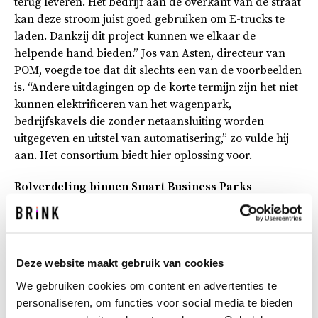
terug leveren. Het bedrijf aan de overkant van de straat
kan deze stroom juist goed gebruiken om E-trucks te
laden. Dankzij dit project kunnen we elkaar de
helpende hand bieden.” Jos van Asten, directeur van
POM, voegde toe dat dit slechts een van de voorbeelden
is. “Andere uitdagingen op de korte termijn zijn het niet
kunnen elektrificeren van het wagenpark,
bedrijfskavels die zonder netaansluiting worden
uitgegeven en uitstel van automatisering,” zo vulde hij
aan. Het consortium biedt hier oplossing voor.
Rolverdeling binnen Smart Business Parks
Namens het consortium bekrachtigden Peter
Timmermans (Brink), Boudewijn den Herder (Essent),
Menno Roozendaal (gemeente Meierijstad), Aukje
Kuypers (Kuijpers) en Herman Molenaar (POM) met een
Deze website maakt gebruik van cookies
symbolische handtekening de samenwerking. De
We gebruiken cookies om content en advertenties te
partijen brengen ieder een eigen expertise mee. Brink
personaliseren, om functies voor social media te bieden
pakt de rol van specialist in het ontwerpen en