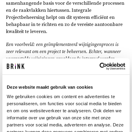
samenhangende basis voor de verschillende processen
en de raakvlakken hiertussen. Integrale
Projectbeheersing helpt om dit systeem efficiënt en
behapbaar in te richten en zo de vereiste aantoonbare
kwaliteit te leveren.
Een voorbeeld: een geïmplementeerd wijzigingenproces is
zeer relevant om een project te beheersen. Echter, wanneer
voorgestelde wijzigingen onvoldoende integraal worden
afgewogen tegen de initiële scope van het werk, die is
vastgesteld in het proces scopemanagement, kunnen
contractwijzigingen leiden tot onvoorziene raakvlakken die
pas in de uitvoering naar voren komen. En de doorvertaling
Deze website maakt gebruik van cookies
van de contractwijziging in het werk? Die nemen we
We gebruiken cookies om content en advertenties te
natuurlijk op als nieuwe, vervallen of gewijzigde eisen in het
personaliseren, om functies voor social media te bieden
verificatie & validatieproces. Hierdoor leveren we bovendien
en om ons websiteverkeer te analyseren. Ook delen we
vroegtijdig al de juiste informatie voor het opleverdossier,
informatie over uw gebruik van onze site met onze
wat middels het opleverproces tot stand komt, waardoor we
partners voor social media, adverteren en analyse. Deze
een hoop gedoe aan de achterkant voorkomen.
partners kunnen deze gegevens combineren met andere