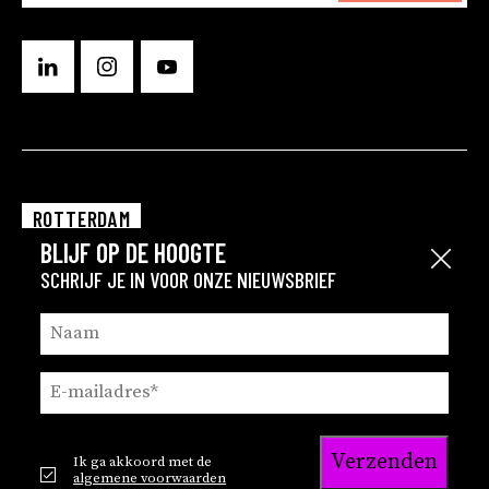
ROTTERDAM
BLIJF OP DE HOOGTE
EINDHOVEN
Sluit
SCHRIJF JE IN VOOR ONZE NIEUWSBRIEF
GRONINGEN
Verzenden
Ik ga akkoord met de
© 2026
Privacy en cookie statement
algemene voorwaarden
Brink
Privacy statement recruitment
Disclaimer