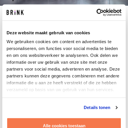
Hoe kunnen we het begrip ‘maatschappelijke
waarde’ duiden? En hoe kunnen we dit in een
Deze website maakt gebruik van cookies
integraal afwegingskader implementeren? Met
deze vragen ging Brink voor het College van
We gebruiken cookies om content en advertenties te
personaliseren, om functies voor social media te bieden
Rijksadviseurs (CRa) aan de slag. Het CRa ziet
en om ons websiteverkeer te analyseren. Ook delen we
voor zichzelf namelijk een taak in het agenderen
informatie over uw gebruik van onze site met onze
van de maatschappelijke waarde van
partners voor social media, adverteren en analyse. Deze
rijksvastgoed. En vindt het daarnaast van belang
partners kunnen deze gegevens combineren met andere
ervoor te zorgen dat deze maatschappelijke
informatie die u aan ze heeft verstrekt of die ze hebben
waarde in investeringsafwegingen integraal
verzameld op basis van uw gebruik van hun services.
worden meegewogen. Door voor het
rijksvastgoed deze afwegingen in beeld te
brengen, verwacht het CRa ook voor ander
Details tonen
maatschappelijk vastgoed een handreiking te
kunnen doen.
Alle cookies toestaan
Als antwoord op de vraag van het CRa heeft Brink