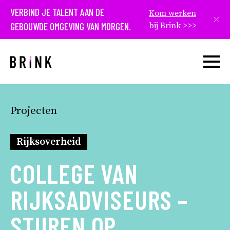
VERBIND JE TALENT AAN DE
Kom werken
Slui
GEBOUWDE OMGEVING VAN MORGEN.
bij Brink >>>
Open w
Projecten
Rijksoverheid
COLLEGE VAN
RIJKSADVISEURS –
STUREN OP