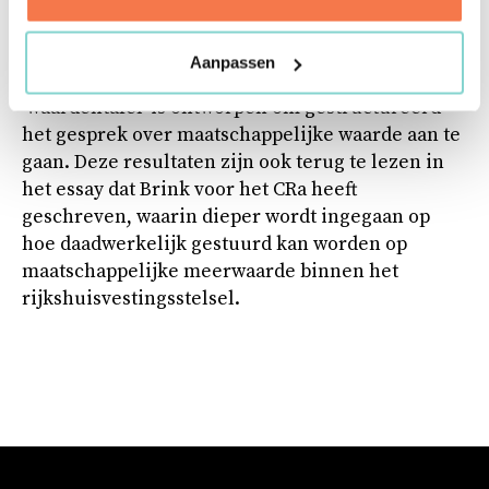
een praktisch raamwerk opgesteld waarin het
begrip maatschappelijke waarde in acht
Aanpassen
waardecategorieën is geduid en waarin een
‘waardentafel’ is ontworpen om gestructureerd
het gesprek over maatschappelijke waarde aan te
gaan. Deze resultaten zijn ook terug te lezen in
het essay dat Brink voor het CRa heeft
geschreven, waarin dieper wordt ingegaan op
hoe daadwerkelijk gestuurd kan worden op
maatschappelijke meerwaarde binnen het
rijkshuisvestingsstelsel.