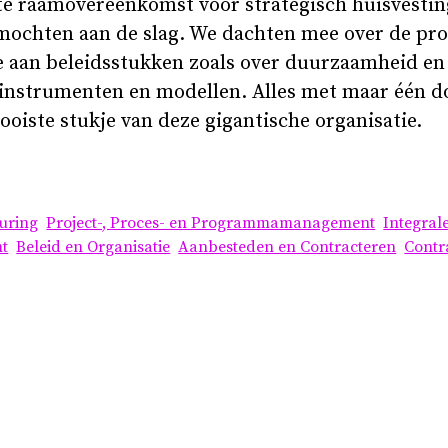
ote raamovereenkomst voor strategisch huisvestin
 mochten aan de slag. We dachten mee over de pro
e aan beleidsstukken zoals over duurzaamheid en 
instrumenten en modellen. Alles met maar één do
ooiste stukje van deze gigantische organisatie.
turing
Project-, Proces- en Programmamanagement
Integral
nt
Beleid en Organisatie
Aanbesteden en Contracteren
Contr