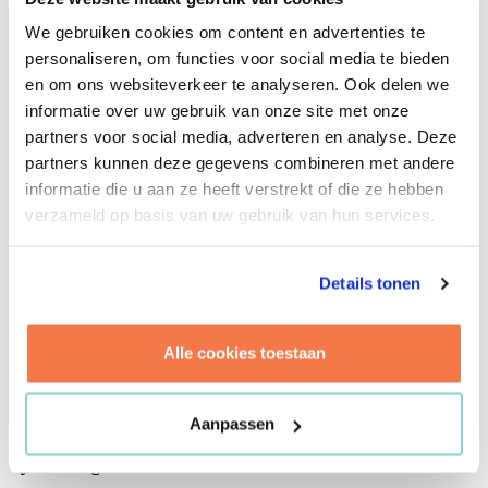
verduurzamingspotentieel van haar
vastgoedportefeuille. Ze wilde inzicht verkrijgen.
We gebruiken cookies om content en advertenties te
En wij kunnen dat leveren, als geen ander. Een
personaliseren, om functies voor social media te bieden
volledig onderbouwd en goed doordacht
en om ons websiteverkeer te analyseren. Ook delen we
verduurzamingsprogramma. We verwerkten de
informatie over uw gebruik van onze site met onze
verkregen inzichten in een dashboard op maat.
partners voor social media, adverteren en analyse. Deze
partners kunnen deze gegevens combineren met andere
Zodat de gemeente aan de hand van scenario’s
informatie die u aan ze heeft verstrekt of die ze hebben
gedegen en bewuste keuzes kan maken. Van de
verzameld op basis van uw gebruik van hun services.
kosten en opbrengsten voor het wettelijke
minimum tot wat ervoor nodig is om aardgasvrij
te worden. Voor de portefeuille als geheel, op
Details tonen
object- of functieniveau én binnen een stadsdeel
of hele gemeente. En door een koppeling met
Alle cookies toestaan
MJOP weet de gemeente nu precies wat de meest
logische momenten zijn om verduurzaming uit te
voeren. De gemeente Haarlem gaat met een
Aanpassen
compleet en concreet programma de komende
jaren tegemoet.