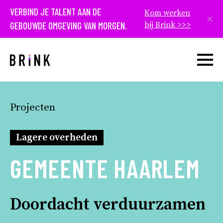
VERBIND JE TALENT AAN DE
Kom werken
Slui
GEBOUWDE OMGEVING VAN MORGEN.
bij Brink >>>
Open w
Projecten
Lagere overheden
GEMEENTE HAARLEM
Doordacht verduurzamen