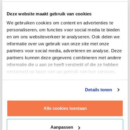
dan wel passend bij wie Deerns is, hoe hun
medewerkers het beste uit zichzelf kunnen halen
Deze website maakt gebruik van cookies
en kunnen bijdragen aan de ambities van de
organisatie.
We gebruiken cookies om content en advertenties te
personaliseren, om functies voor social media te bieden
en om ons websiteverkeer te analyseren. Ook delen we
Brink ondersteunde Deerns bij het formuleren van
informatie over uw gebruik van onze site met onze
functionele en ruimtelijke uitgangspunten en financiële
partners voor social media, adverteren en analyse. Deze
kaders om potentiële locaties te beoordelen. Met een
partners kunnen deze gegevens combineren met andere
werkstijlanalyse (WPA) kregen we inzicht in de
informatie die u aan ze heeft verstrekt of die ze hebben
activiteiten en behoeften van alle medewerkers. De
verzameld op basis van uw gebruik van hun services.
ambities van de organisatie ontrafelden we in
workshops en vertaalden we in een ambitiedocument.
De uitgangspunten specificeerden we in
Details tonen
gezamenlijkheid en zijn samengevat in een
beoordelingskader. Alles met maar één doel voor ogen:
Alle cookies toestaan
het vinden van een toekomstbestendige en duurzame
huisvesting, die de ambities van Deerns maximaal
ondersteunt. En die vond het bedrijf! Pal naast het
Aanpassen