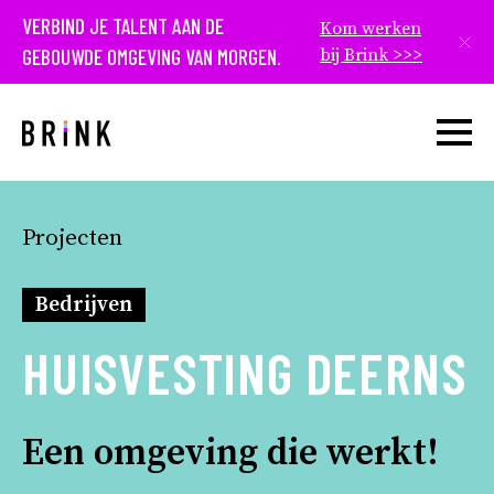
VERBIND JE TALENT AAN DE
Kom werken
Slui
GEBOUWDE OMGEVING VAN MORGEN.
bij Brink >>>
Open w
Projecten
Bedrijven
HUISVESTING DEERNS
Een omgeving die werkt!