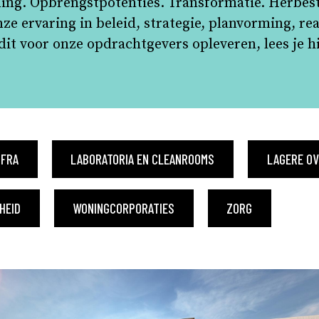
ning. Opbrengstpotenties. Transformatie. Herb
e ervaring in beleid, strategie, planvorming, rea
 dit voor onze opdrachtgevers opleveren, lees je hi
NFRA
LABORATORIA EN CLEANROOMS
LAGERE O
HEID
WONINGCORPORATIES
ZORG