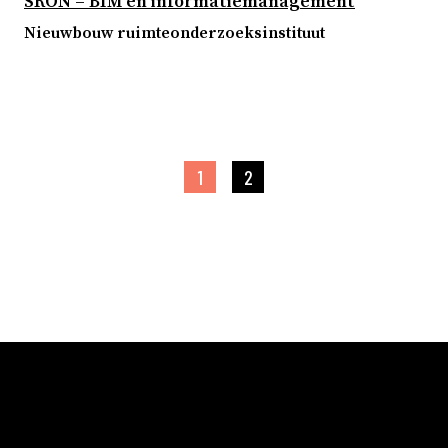
SRON – BIM en informatiemanagement
Nieuwbouw ruimteonderzoeksinstituut
1
2