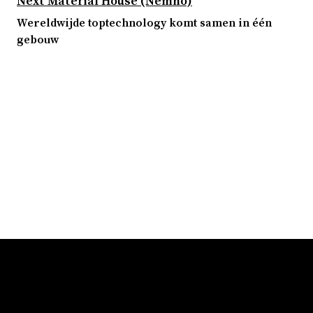
Next Material House (Nemho)
Wereldwijde toptechnology komt samen in één
gebouw