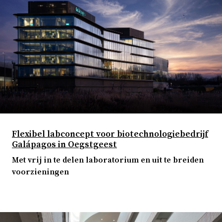
Flexibel labconcept voor biotechnologiebedrijf
Galápagos in Oegstgeest
Met vrij in te delen laboratorium en uit te breiden
voorzieningen