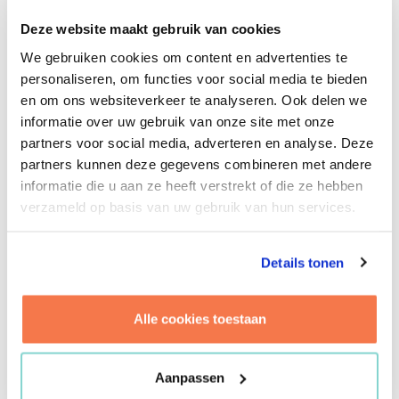
aannemers gesloten en/of herbevestigd. Ook liepen wij
Deze website maakt gebruik van cookies
verschillende opnamerondes om de staat van alle
We gebruiken cookies om content en advertenties te
gebouwen en terreindelen goed in kaart te brengen.
personaliseren, om functies voor social media te bieden
Onderdeel daarvan was het doen van een Technical
en om ons websiteverkeer te analyseren. Ook delen we
Due Diligence (TDD). Hiervoor schakelden wij onze
informatie over uw gebruik van onze site met onze
collega’s van de expertisegroep exploitatiemanagement
partners voor social media, adverteren en analyse. Deze
in.
partners kunnen deze gegevens combineren met andere
informatie die u aan ze heeft verstrekt of die ze hebben
Een soepele overdracht
verzameld op basis van uw gebruik van hun services.
Op het moment dat de overdracht, die ook door ons
begeleid werd, plaatsvond waren er geen
onduidelijkheden meer over wat de provincie Utrecht in
Details tonen
haar nieuwe rol als terreinbeheerder kon verwachten.
Alle informatie is goed overgedragen en vastgelegd.
Alle cookies toestaan
In de periode daarna heeft Brink nog een tijdje
meegelopen met het beheerteam, een aantal zaken
afgehecht en een stuk nazorg gedaan. Denk hierbij aan
Aanpassen
vragen vanuit de provincie of vanuit het RVB. Zo kon de