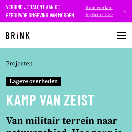
VERBIND JE TALENT AAN DE
Kom werken
Slui
GEBOUWDE OMGEVING VAN MORGEN.
bij Brink >>>
Open w
Projecten
Lagere overheden
KAMP VAN ZEIST
Van militair terrein naar