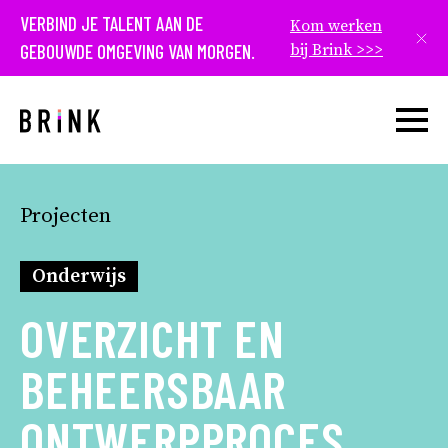
VERBIND JE TALENT AAN DE
Kom werken
Slui
GEBOUWDE OMGEVING VAN MORGEN.
bij Brink >>>
Open w
Projecten
Onderwijs
OVERZICHT EN
BEHEERSBAAR
ONTWERPPROCES