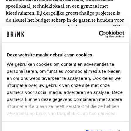
speellokaal, technieklokaal en een gymzaal met
kleedruimten. Bij dergelijke grootschalige projecten is
de sleutel het budget scherp in de gaten te houden voor
een transparant en gestroomlijnd ontwerpproces. Wij
hebben in elke fase gedetailleerde begrotingen
opgesteld en advies gegeven om het ontwerp binnen
het budget te houden, zonder de behoeften van de
Deze website maakt gebruik van cookies
eindgebruiker te negeren.
We gebruiken cookies om content en advertenties te
De Impact van Het Epos
personaliseren, om functies voor social media te bieden
Het Epos is niet zomaar een basisschool. Het staat voor
en om ons websiteverkeer te analyseren. Ook delen we
onderwijs waar groei, talentontwikkeling en verbinding
informatie over uw gebruik van onze site met onze
met de wijk centraal staan. De maatschappelijke impact
partners voor social media, adverteren en analyse. Deze
is aanzienlijk, aangezien Rotterdam een plek krijgt waar
partners kunnen deze gegevens combineren met andere
leerlingen met enthousiasme zullen leren en groeien. De
informatie die u aan ze heeft verstrekt of die ze hebben
verwachte oplevering van het gebouw is in 2025.
verzameld op basis van uw gebruik van hun services.
Bij Brink zijn we niet alleen kostenkenners, we zijn ook
gepassioneerde liefhebbers van vastgoed. Daarom is dit