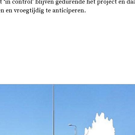
t ‘in control’ blijven gedurende het project en da
n en vroegtijdig te anticiperen.