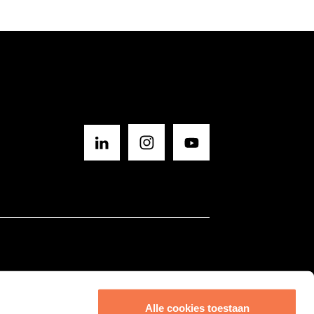
BLIJF OP DE HOOGTE
Sluit
SCHRIJF JE IN VOOR ONZE NIEUWSBRIEF
Alle cookies toestaan