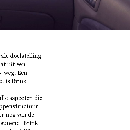
ale doelstelling
at uit een
N-weg. Een
t is Brink
lle aspecten die
appenstructuur
er nog van de
teunend. Brink