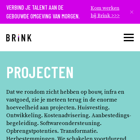
VERBIND JE TALENT AAN DE
Kom werken
Slui
GEBOUWDE OMGEVING VAN MORGEN.
bij Brink >>>
Open w
PROJECTEN
Dat we rondom zicht hebben op bouw, infra en
vastgoed, zie je meteen terug in de enorme
hoeveelheid aan projecten. Huisvesting.
Ontwikkeling. Kostenadvisering. Aanbestedings­
begeleiding. Softwareondersteuning.
Opbrengstpotenties. Transformatie.
Herbestemmingen. We schakelen voortdurend