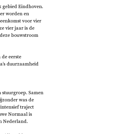
jk gebied Eindhoven.
der worden en
eenkomst voor vier
 vier jaar is de
d deze bouwstroom
 de eerste
ema’s duurzaamheid
en stuurgroep. Samen
ijzonder was de
ntensief traject
euwe Normaal is
an Nederland.