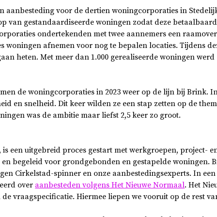
en aanbesteding voor de dertien woningcorporaties in Stedeli
oop van gestandaardiseerde woningen zodat deze betaalbaar
corporaties ondertekenden met twee aannemers een raamover
s woningen afnemen voor nog te bepalen locaties. Tijdens deze
gaan heten. Met meer dan 1.000 gerealiseerde woningen wer
n de woningcorporaties in 2023 weer op de lijn bij Brink. In
id en snelheid. Dit keer wilden ze een stap zetten op de th
woningen was de ambitie maar liefst 2,5 keer zo groot.
 is een uitgebreid proces gestart met werkgroepen, project- 
 en begeleid voor grondgebonden en gestapelde woningen. B
gen Cirkelstad-spinner en onze aanbestedingsexperts. In een i
seerd over
aanbesteden volgens Het Nieuwe Normaal
. Het Ni
n de vraagspecificatie. Hiermee liepen we vooruit op de rest v