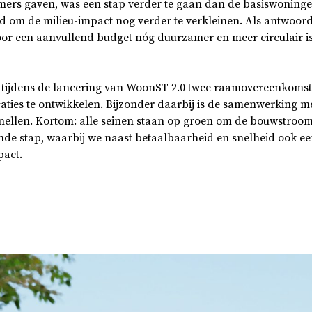
mers gaven, was een stap verder te gaan dan de basiswoninge
 om de milieu-impact nog verder te verkleinen. Als antwoor
or een aanvullend budget nóg duurzamer en meer circulair is
 tijdens de lancering van WoonST 2.0 twee raamovereenkoms
caties te ontwikkelen. Bijzonder daarbij is de samenwerking 
snellen. Kortom: alle seinen staan op groen om de bouwstro
nde stap, waarbij we naast betaalbaarheid en snelheid ook een
pact.