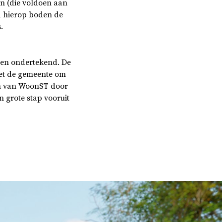
n (die voldoen aan
d hierop boden de
.
ten ondertekend. De
met de gemeente om
om van WoonST door
 grote stap vooruit