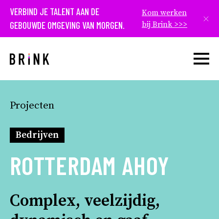
VERBIND JE TALENT AAN DE
Kom werken
Slui
GEBOUWDE OMGEVING VAN MORGEN.
bij Brink >>>
Open w
Projecten
Bedrijven
ROTTERDAM AHOY
Complex, veelzijdig,