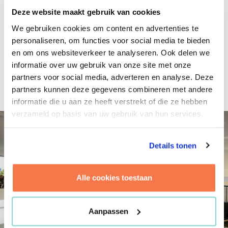
Laagdrempelig, to-the-point, echt met elkáár
Deze website maakt gebruik van cookies
dingen doen. We hopen dat we hier nog jaren
We gebruiken cookies om content en advertenties te
mogen blijven.
personaliseren, om functies voor social media te bieden
en om ons websiteverkeer te analyseren. Ook delen we
informatie over uw gebruik van onze site met onze
Project-, Proces- en Programmamanagement
partners voor social media, adverteren en analyse. Deze
partners kunnen deze gegevens combineren met andere
informatie die u aan ze heeft verstrekt of die ze hebben
verzameld op basis van uw gebruik van hun services.
Details tonen
Alle cookies toestaan
Aanpassen