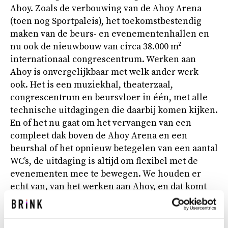
Ahoy. Zoals de verbouwing van de Ahoy Arena
(toen nog Sportpaleis), het toekomstbestendig
maken van de beurs- en evenementenhallen en
nu ook de nieuwbouw van circa 38.000 m²
internationaal congrescentrum. Werken aan
Ahoy is onvergelijkbaar met welk ander werk
ook. Het is een muziekhal, theaterzaal,
congrescentrum en beursvloer in één, met alle
technische uitdagingen die daarbij komen kijken.
En of het nu gaat om het vervangen van een
compleet dak boven de Ahoy Arena en een
beurshal of het opnieuw betegelen van een aantal
WC’s, de uitdaging is altijd om flexibel met de
evenementen mee te bewegen. We houden er
echt van, van het werken aan Ahoy, en dat komt
ook door de klik die er is tussen ons, Ahoy en
onze opdrachtgever, de gemeente Rotterdam. Een
instelling van ‘mouwen opstropen en gaan.’