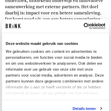
onderzoek, uitstekend onderwijs en innovatieve
samenwerking met externe partners. Het doel
daarbij is: impact voor een betere samenleving.
Dat komt goed uit, aan een betere samenleving
daar leveren wij graag een bijdrage aan.
Als strategisch partner werkt Brink in opdracht van de
Deze website maakt gebruik van cookies
TU Delft aan diverse projecten en vraagstukken. Eén
We gebruiken cookies om content en advertenties te
van de vraagstukken waarin Brink de TU Delft
personaliseren, om functies voor social media te bieden
adviseert, is het opstellen van een toekomstbestendige
en om ons websiteverkeer te analyseren. Ook delen we
visie op informatiebeheer. Het team Technisch
informatie over uw gebruik van onze site met onze
Informatiebeheer (TIB) is verantwoordelijk voor het
partners voor social media, adverteren en analyse. Deze
controleren, uniformeren, visualiseren en borgen van
partners kunnen deze gegevens combineren met andere
technische informatie die gebruikt wordt bij de
informatie die u aan ze heeft verstrekt of die ze hebben
uitvoering van onderhoud, renovatie, verduurzaming en
verzameld op basis van uw gebruik van hun services.
nieuwbouw. Door interactieve (online) workshops
hebben wij samen met het team de huidige
werkprocessen, de onderliggende informatiestructuur
Details tonen