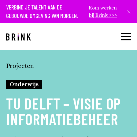
VERBIND JE TALENT AAN DE
Kom werken
Slui
GEBOUWDE OMGEVING VAN MORGEN.
bij Brink >>>
Open w
Projecten
Onderwijs
TU DELFT – VISIE OP
INFORMATIEBEHEER