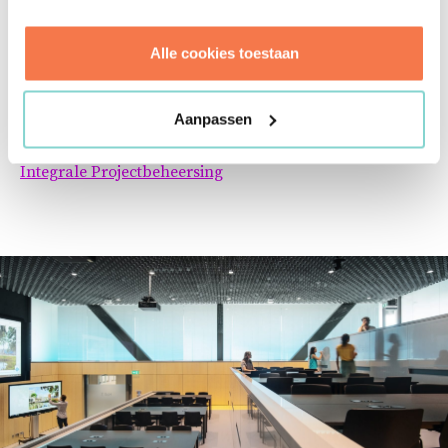
en de doelen voor de toekomst in kaart gebracht. Naast
de visie is een plan van aanpak opgesteld om TIB te
Alle cookies toestaan
helpen concrete stappen te zetten. Ook bij de uitwerking
van het plan van aanpak blijven wij betrokken. Brink
helpt ook u graag met uw uitdagingen omtrent
Aanpassen
informatiemanagement.
Integrale Projectbeheersing