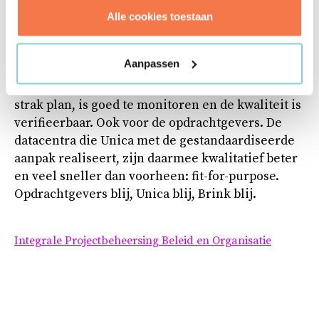
managementsysteem. Samen met Unica is een
Alle cookies toestaan
nieuwe standaard werkwijze ontwikkeld,
waarmee Unica zich zowel intern als extern kan
Aanpassen
profileren. De ontwikkeling van een nieuw
datacentrum verloopt bij Unica nu volgens een
strak plan, is goed te monitoren en de kwaliteit is
verifieerbaar. Ook voor de opdrachtgevers. De
datacentra die Unica met de gestandaardiseerde
aanpak realiseert, zijn daarmee kwalitatief beter
en veel sneller dan voorheen: fit-for-purpose.
Opdrachtgevers blij, Unica blij, Brink blij.
Integrale Projectbeheersing
Beleid en Organisatie