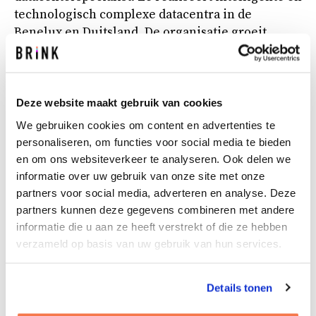
technologisch complexe datacentra in de
Benelux en Duitsland. De organisatie groeit
explosief en dat komt mede doordat ze haar
opdrachtgevers snel kan bedienen. Voorheen
kwam Unica pas in een laat stadium van de
voorbereiding van een nieuw datacentrum in
Deze website maakt gebruik van cookies
beeld. Groot of klein, eenvoudig of complex: als
We gebruiken cookies om content en advertenties te
hoofdaannemer ondersteunt Unica Datacenters
personaliseren, om functies voor social media te bieden
opdrachtgevers bij al hun datacenteruitdagingen.
en om ons websiteverkeer te analyseren. Ook delen we
Opdrachtgevers voor de bouw van een nieuw
informatie over uw gebruik van onze site met onze
datacentrum, denk daarbij aan organisaties als
partners voor social media, adverteren en analyse. Deze
VodafoneZiggo, Interxion en Equinix, hebben
partners kunnen deze gegevens combineren met andere
meestal een enorme haast. De realisatie van een
informatie die u aan ze heeft verstrekt of die ze hebben
datacentrum is echter een integrale en complexe
verzameld op basis van uw gebruik van hun services.
opgave. Het moet dus erg snel, maar ook goed en
volledig in control. En daar komen wij om de
Details tonen
hoek. Brink adviseert Unica over de benodigde
projectorganisatiestructuur en het bijbehorende