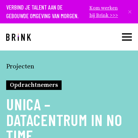
VERBIND JE TALENT AAN DE
Kom werken
Slui
GEBOUWDE OMGEVING VAN MORGEN.
bij Brink >>>
Open w
Projecten
Opdrachtnemers
UNICA –
DATACENTRUM IN NO
TIME