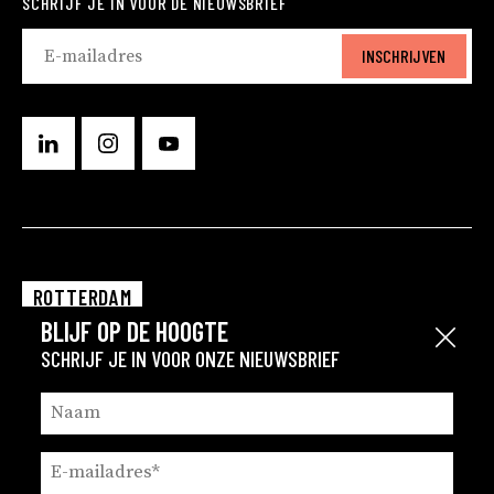
SCHRIJF JE IN VOOR DE NIEUWSBRIEF
INSCHRIJVEN
ROTTERDAM
BLIJF OP DE HOOGTE
EINDHOVEN
Sluit
SCHRIJF JE IN VOOR ONZE NIEUWSBRIEF
GRONINGEN