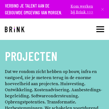
VERBIND JE TALENT AAN DE
Kom werken
Slui
GEBOUWDE OMGEVING VAN MORGEN.
bij Brink >>>
Open w
PROJECTEN
Dat we rondom zicht hebben op bouw, infra en
vastgoed, zie je meteen terug in de enorme
hoeveelheid aan projecten. Huisvesting.
Ontwikkeling. Kostenadvisering. Aanbestedings­
begeleiding. Softwareondersteuning.
Opbrengstpotenties. Transformatie.
Herbestemmingen. We schakelen voortdurend