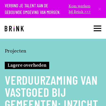
VERBIND JE TALENT AAN DE
Kom werken
Slui
GEBOUWDE OMGEVING VAN MORGEN.
bij Brink >>>
Open w
Projecten
Lagere overheden
VERDUURZAMING VAN
VASTGOED BIJ
GEMEENTEN: INZICHT