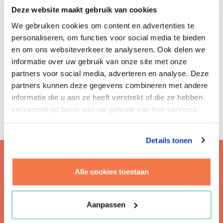
De uitkomsten zijn eind dit jaar bekend en zullen
Deze website maakt gebruik van cookies
opnieuw richting geven aan de projecten van de VNG
om de verduurzaming te versnellen en op welke
We gebruiken cookies om content en advertenties te
vlakken zij gemeenten kan ondersteunen. Daarnaast
personaliseren, om functies voor social media te bieden
worden de uitkomsten gebruikt om de Sectorale
en om ons websiteverkeer te analyseren. Ook delen we
Routekaart Maatschappelijk Vastgoed te herijken. Mooi
informatie over uw gebruik van onze site met onze
dat we daar onze expertise voor kunnen inzetten!
partners voor social media, adverteren en analyse. Deze
partners kunnen deze gegevens combineren met andere
informatie die u aan ze heeft verstrekt of die ze hebben
verzameld op basis van uw gebruik van hun services.
Details tonen
Alle cookies toestaan
WIL JE MEER WETEN? NEEM
DAN CONTACT OP MET:
Aanpassen