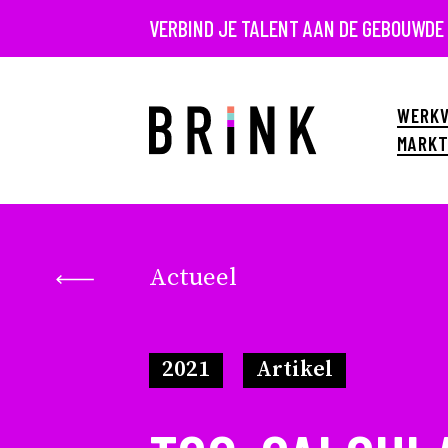
VERBIND JE TALENT AAN DE GEBOUWDE
WERKV
MARKT
Actueel
2021
Artikel