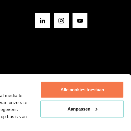
BLIJF OP DE HOOGTE
Sluit
SCHRIJF JE IN VOOR ONZE NIEUWSBRIEF
Alle cookies toestaan
al media te
van onze site
Aanpassen
 gegevens
 op basis van