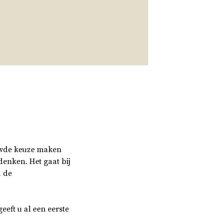
uwde keuze maken
enken. Het gaat bij
d de
eeft u al een eerste