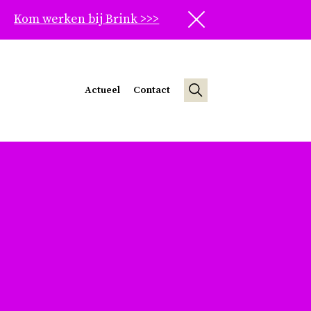
Kom werken bij Brink >>>
Sluit
Actueel
Contact