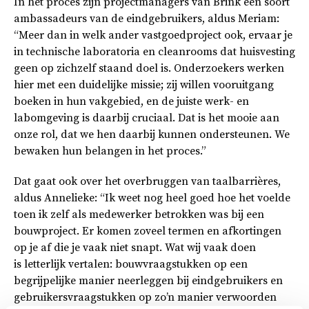
In het proces zijn projectmanagers van Brink een soort
ambassadeurs van de eindgebruikers, aldus Meriam:
“Meer dan in welk ander vastgoedproject ook, ervaar je
in technische laboratoria en cleanrooms dat huisvesting
geen op zichzelf staand doel is. Onderzoekers werken
hier met een duidelijke missie; zij willen vooruitgang
boeken in hun vakgebied, en de juiste werk- en
labomgeving is daarbij cruciaal. Dat is het mooie aan
onze rol, dat we hen daarbij kunnen ondersteunen. We
bewaken hun belangen in het proces.”
Dat gaat ook over het overbruggen van taalbarrières,
aldus Annelieke: “Ik weet nog heel goed hoe het voelde
toen ik zelf als medewerker betrokken was bij een
bouwproject. Er komen zoveel termen en afkortingen
op je af die je vaak niet snapt. Wat wij vaak doen
is letterlijk vertalen: bouwvraagstukken op een
begrijpelijke manier neerleggen bij eindgebruikers en
gebruikersvraagstukken op zo’n manier verwoorden