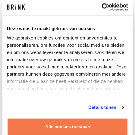
dat ze begrijpelijk zijn voor de bouw.”
Inspiratie opdoen
Deze website maakt gebruik van cookies
We gebruiken cookies om content en advertenties te
Flexibiliteit is bijna altijd de nummer één wens van
personaliseren, om functies voor social media te bieden
labgebruikers. Meriam: “Logisch, want flexibiliteit voelt
en om ons websiteverkeer te analyseren. Ook delen we
als maximale vrijheid – de mogelijkheid om alles te
informatie over uw gebruik van onze site met onze
doen wat je wilt. Maar wat betekent dat in de praktijk?
partners voor social media, adverteren en analyse. Deze
Flexibiliteit brengt vaak keuzes en kosten met zich mee.
partners kunnen deze gegevens combineren met andere
Bijvoorbeeld: overal stopcontacten of in elke ruimte een
informatie die u aan ze heeft verstrekt of die ze hebben
zuurkast lijkt handig, maar leidt tot onbenutte
verzameld op basis van uw gebruik van hun services.
aansluitingen, een flinke impact op technische
haalbaarheid en hogere kosten. In onze gesprekken
met eindgebruikers kaarten we dat soort onderwerpen
Details tonen
vaak aan. Besef je dat op één plek maar één apparaat
kan staan? En dat meer stopcontacten meer vermogen
vragen, wat de installatie duurder maakt? Want elke
Alle cookies toestaan
euro kun je maar één keer uitgeven.”