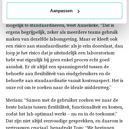
Aanpassen
Aan de andere kant: eindgebruikers kunnen tijdens een
bouw- of renovatieproject veel druk ervaren om zo veel
mogelijk te standaardiseren, weet Annelieke. “Dat is
ergens begrijpelijk, zeker als meerdere teams gebruik
maken van dezelfde labomgeving. Maar er kleeft ook
een risico aan standaardisatie: als je erin doorslaat, dan
loop je het risico dat je uiteindelijk een laboratorium
hebt wat eigenlijk bij geen enkel proces echt goed
aansluit. Er zit altijd een spanningsveld tussen de
behoefte aan flexibiliteit van eindgebruikers en de
behoefte aan standaardisatie vanuit kostenaspect. Het is
onze rol om te zoeken naar de ideale middenweg.”
Meriam: “Samen met de gebruiker zoeken we naar de
beste balans tussen flexibiliteit, functionaliteit en kosten,
zodat het lab optimaal werkt – nu en in de toekomst.”
Dat zijn niet altijd eenvoudige gesprekken, en daarom is
vertrouwen cruciaal, benadrukt Tom: “We beginnen