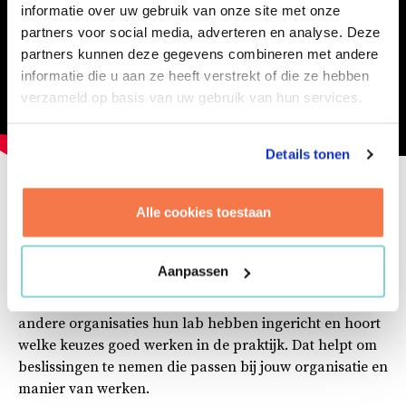
informatie over uw gebruik van onze site met onze
partners voor social media, adverteren en analyse. Deze
partners kunnen deze gegevens combineren met andere
informatie die u aan ze heeft verstrekt of die ze hebben
verzameld op basis van uw gebruik van hun services.
Details tonen
Leren van de praktijk
Alle cookies toestaan
Wil je meer gevoel krijgen bij keuzes voor labinrichting?
Aanpassen
Dan organiseren we graag een referentiebezoek aan
een van onze gerealiseerde laboratoria. Je ziet hoe
andere organisaties hun lab hebben ingericht en hoort
welke keuzes goed werken in de praktijk. Dat helpt om
beslissingen te nemen die passen bij jouw organisatie en
manier van werken.