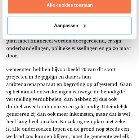
ontwikkeling brengen van een woningbouwlocatie of
Alle cookies toestaan
het herontwikkelen van een pand een enorme
aanvangsinvestering vraagt in geld en tijd. Er zijn m.e.r.
Aanpassen
onderzoeken nodig, onteigeningen,
funderingsonderzoek, archeologisch onderzoek, het
plan moet financieel worden doorgerekend, er zijn
onderhandelingen, politieke wisselingen en ga zo maar
door.
Gemeenten hebben bijvoorbeeld 20 van dit soort
projecten in de pijplijn en daar is hun
ambtenarenapparaat en begroting op afgestemd. Gaan
zij het aantal ontwikkelingen vanwege de benodigde
versnelling verdubbelen, dan hebben zij dus ook
dubbel zoveel ambtenaren en geld nodig. Uiteindelijk
genereren zij dan ook meer inkomsten, maar dat is wel
heel lang heel onzeker. En zolang een plan niet zeker
is, alle onderzoeken lopen en de grond nog steeds een
weiland zou kunnen blijven, moet de gemeente wel elk