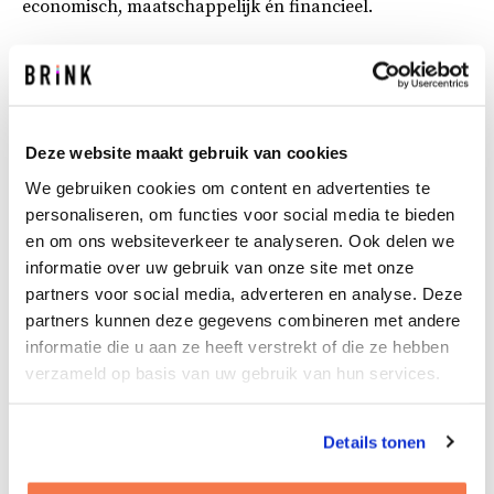
economisch, maatschappelijk én financieel.
Dit zijn dus ook precies de vraagstukken waar wij zo
graag onze tanden in zetten. Om een manier te vinden
waarop zoiets wél kan en lukt.
Deze website maakt gebruik van cookies
Waar loopt het vast? Dát lossen
We gebruiken cookies om content en advertenties te
we op
personaliseren, om functies voor social media te bieden
en om ons websiteverkeer te analyseren. Ook delen we
informatie over uw gebruik van onze site met onze
Het tekort aan woningen is ook zo’n opgave. De wil om
partners voor social media, adverteren en analyse. Deze
al die benodigde woningen te realiseren is er. De
partners kunnen deze gegevens combineren met andere
capaciteit bij de aannemers is er ook, of kan er binnen
informatie die u aan ze heeft verstrekt of die ze hebben
afzienbare tijd komen. En projectontwikkelaars zien er
verzameld op basis van uw gebruik van hun services.
brood in, want op dit moment wordt bijna alles
makkelijk verkocht. Toch blijft de versnelling
vooralsnog achterwege.
Details tonen
Een van de redenen daarvoor is dat het tot