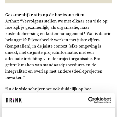
Gezamenlijke stip op de horizon zetten
Arthur: “Vervolgens stellen we met elkaar een visie op:
hoe kijk je gezamenlijk, als organisatie, naar
kostenbeheersing en kostenmanagement? Wat is daarin
belangrijk? Bijvoorbeeld: werken met juiste cijfers
(kengetallen), in de juiste context (elke omgeving is
uniek), met de juiste projectinformatie, met een
adequate inrichting van de projectorganisatie. En:
gebruik maken van standaardprocedures en de
integraliteit en overlap met andere (deel-)projecten
bewaken.”
“In die visie schrijven we ook duidelijk op hoe
kostenmanagement er in de verschillende fasen uitziet.
Bijvoorbeeld: ‘In vroege planfasen leggen we nadruk op
kostensturing, gedurende het proces verschuift dat naar
kostenbeheersing’. Of: ‘We zorgen expliciet voor