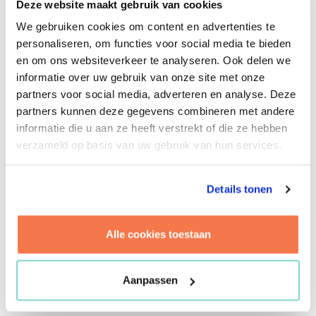
Deze website maakt gebruik van cookies
zorgvuldige bestuurlijke afstemming in alle fasen van
projecten’ (belangrijk voor draagvlak en interpretatie
We gebruiken cookies om content en advertenties te
van cijfers). Of: ‘We hanteren een meer-ogen-principe,
personaliseren, om functies voor social media te bieden
een bredere blik, en hebben aandacht voor
en om ons websiteverkeer te analyseren. Ook delen we
informatiedeling binnen het team’.”
informatie over uw gebruik van onze site met onze
partners voor social media, adverteren en analyse. Deze
“We kijken daarnaast naar de rolverdelingen. Wat
partners kunnen deze gegevens combineren met andere
houden de verschillende functies van projectmanager,
informatie die u aan ze heeft verstrekt of die ze hebben
manager projectbeheersing, technisch manager en
verzameld op basis van uw gebruik van hun services.
contractmanager nou in? Wie doet wat? Wat spreek je
daar met elkaar over af?”
Details tonen
Chris: “Door deze visie te formuleren ontstaat niet
alleen een gedeeld beeld van wat kostenmanagement
Alle cookies toestaan
is, er ontstaat ook een gezamenlijke stip op de horizon.
Iets waar je met elkaar naartoe wil. Vanuit daar kun je
dan stap voor stap gericht aan de oplossing gaan
Aanpassen
werken.”