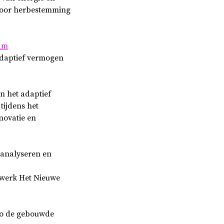
 voor herbestemming
aam
daptief vermogen
n het adaptief
tijdens het
novatie en
 analyseren en
werk Het Nieuwe
zo de gebouwde