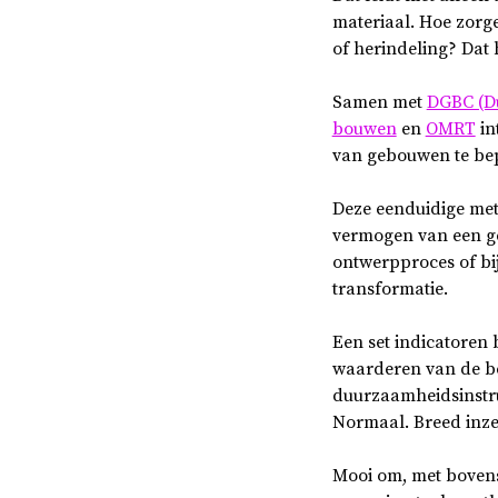
materiaal. Hoe zorg
of herindeling? Dat 
Samen met
DGBC (Du
bouwen
en
OMRT
in
van gebouwen te be
Deze eenduidige meth
vermogen van een ge
ontwerpproces of bij
transformatie.
Een set indicatoren
waarderen van de b
duurzaamheidsinst
Normaal. Breed inze
Mooi om, met bovens