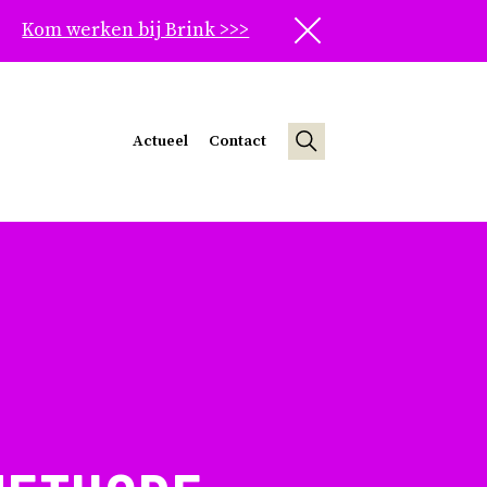
Kom werken bij Brink >>>
Sluit
Actueel
Contact