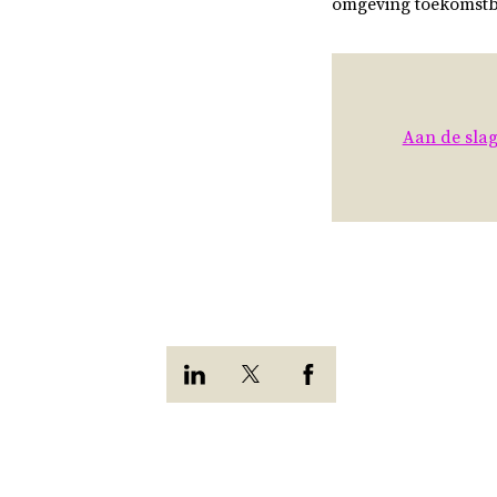
omgeving toekomstb
Aan de slag