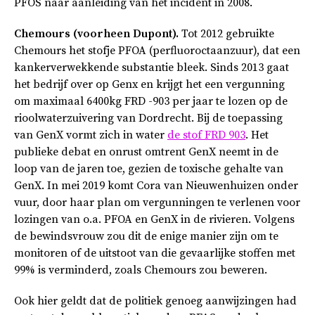
PFOS naar aanleiding van het incident in 2008.
Chemours (voorheen Dupont).
Tot 2012 gebruikte
Chemours het stofje PFOA (perfluoroctaanzuur), dat een
kankerverwekkende substantie bleek. Sinds 2013 gaat
het bedrijf over op Genx en krijgt het een vergunning
om maximaal 6400kg FRD -903 per jaar te lozen op de
rioolwaterzuivering van Dordrecht. Bij de toepassing
van GenX vormt zich in water
de stof FRD 903
. Het
publieke debat en onrust omtrent GenX neemt in de
loop van de jaren toe, gezien de toxische gehalte van
GenX. In mei 2019 komt Cora van Nieuwenhuizen onder
vuur, door haar plan om vergunningen te verlenen voor
lozingen van o.a. PFOA en GenX in de rivieren. Volgens
de bewindsvrouw zou dit de enige manier zijn om te
monitoren of de uitstoot van die gevaarlijke stoffen met
99% is verminderd, zoals Chemours zou beweren.
Ook hier geldt dat de politiek genoeg aanwijzingen had