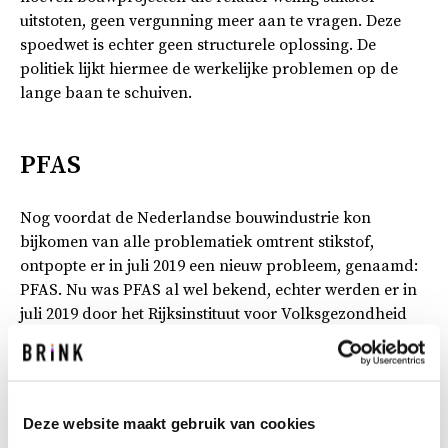
uitstoten, geen vergunning meer aan te vragen. Deze
spoedwet is echter geen structurele oplossing. De
politiek lijkt hiermee de werkelijke problemen op de
lange baan te schuiven.
PFAS
Nog voordat de Nederlandse bouwindustrie kon
bijkomen van alle problematiek omtrent stikstof,
ontpopte er in juli 2019 een nieuw probleem, genaamd:
PFAS. Nu was PFAS al wel bekend, echter werden er in
juli 2019 door het Rijksinstituut voor Volksgezondheid
en Milieu (RIVM) tijdelijke regels opgesteld voor de
hoeveelheden PFAS in de grond. Deze regels waren
zeer strikt en troffen vooral de grondverzetbedrijven.
Indien er in de grond meer dan 0,1 microgram PFAS
Deze website maakt gebruik van cookies
per kilo werd aangetroffen, mocht deze grond niet