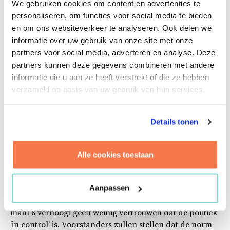
We gebruiken cookies om content en advertenties te
worden verplaatst. Deze norm werd in bijna alle
personaliseren, om functies voor social media te bieden
gevallen, waar sprake was van met PFAS vervuilde
en om ons websiteverkeer te analyseren. Ook delen we
grond, overschreden, waardoor veel
informatie over uw gebruik van onze site met onze
grondverzetbedrijven hun activiteiten moesten staken.
partners voor social media, adverteren en analyse. Deze
Na veel woede en druk vanuit de industrie werd
partners kunnen deze gegevens combineren met andere
duidelijk dat de politiek snel moest handelen. Zo werd
informatie die u aan ze heeft verstrekt of die ze hebben
er op 29 november 2019 door minister Van Veldhoven
verzameld op basis van uw gebruik van hun services.
bekend gemaakt dat de PFAS-norm werd verhoogd van
0,1 microgram naar 0,8 microgram PFAS per kilo grond.
Details tonen
Volgens de minister van Milieu en Wonen zou dit
positieve gevolgen hebben voor de bouwsector, echter is
dit nog maar de vraag. Kan men namelijk in zo’n korte
Alle cookies toestaan
tijd stellen dat 0,8 de norm is of is er meer onderzoek
nodig? Wellicht zal later blijken dat de norm toch nog
verder omhoog of omlaag moet. Het feit dat de politiek
Aanpassen
eerst een onhaalbare norm hanteert en nu de norm
maal 8 verhoogt geeft weinig vertrouwen dat de politiek
‘in control’ is. Voorstanders zullen stellen dat de norm