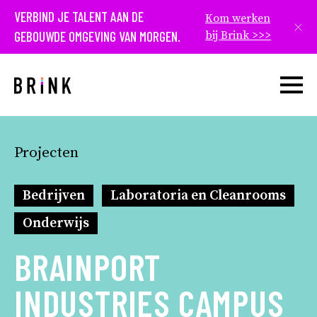
VERBIND JE TALENT AAN DE
Kom werken
Slui
GEBOUWDE OMGEVING VAN MORGEN.
bij Brink >>>
Open w
Projecten
Bedrijven
Laboratoria en Cleanrooms
Onderwijs
BRAINPORT
INDUSTRIES CAMPUS