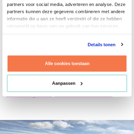
partners voor social media, adverteren en analyse. Deze
aanbesteden en contracteren van deze shared
partners kunnen deze gegevens combineren met andere
services. Maakindustrie. In de Brainport regio.
informatie die u aan ze heeft verstrekt of die ze hebben
We zagen de picture van BIC al stiekem voor ons.
verzameld op basis van uw gebruik van hun services.
Na oplevering van de eerste fase van BIC zijn we
Details tonen
gevraagd door ASML om inbouwpakketten te realiseren
voor een trainingscentrum en daarnaast voor haar TTL
cleanrooms.
Alle cookies toestaan
Aanpassen
Exploitatiemanagement
Aanbesteden en Contracteren
Beleid en Organisatie
Ontwikkelen en Investeren