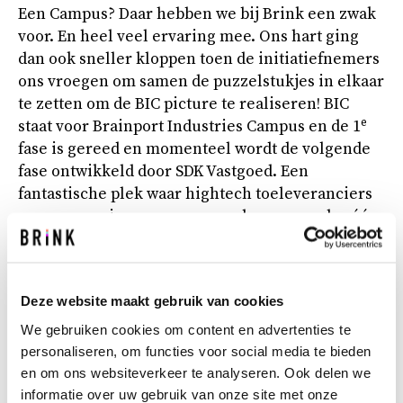
Een Campus? Daar hebben we bij Brink een zwak
voor. En heel veel ervaring mee. Ons hart ging
dan ook sneller kloppen toen de initiatiefnemers
ons vroegen om samen de puzzelstukjes in elkaar
te zetten om de BIC picture te realiseren! BIC
e
staat voor Brainport Industries Campus en de 1
fase is gereed en momenteel wordt de volgende
fase ontwikkeld door SDK Vastgoed. Een
fantastische plek waar hightech toeleveranciers
samen gaan innoveren en produceren onder één
dak. Nu al dé Fabriek van de Toekomst genoemd.
Wat we daarvoor doen? Nou, een heleboel. Zoals
het inrichten van een besturingsmodel en
Deze website maakt gebruik van cookies
governance, het opstellen van een projectplan
voor het innovatieprogramma, het uitvoeren van
We gebruiken cookies om content en advertenties te
haalbaarheidstoetsen, het in kaart brengen van
personaliseren, om functies voor social media te bieden
en om ons websiteverkeer te analyseren. Ook delen we
behoeften aan shared services van de
informatie over uw gebruik van onze site met onze
toekomstige campusgebruikers en het