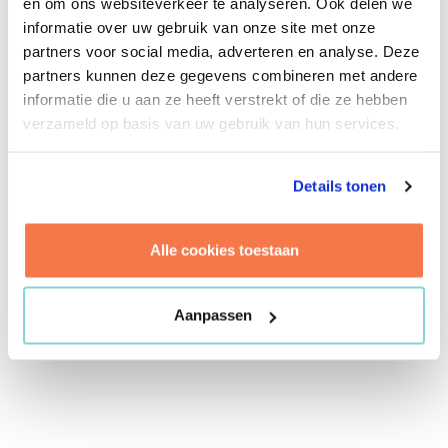
en om ons websiteverkeer te analyseren. Ook delen we
richt zich op de verduurzaming van het Defensie-
informatie over uw gebruik van onze site met onze
vastgoed. Verspreid over meer dan 50 kazernes in
partners voor social media, adverteren en analyse. Deze
binnen- en buitenland biedt de
partners kunnen deze gegevens combineren met andere
Defensieportefeuille vele uitdagingen én kansen.
informatie die u aan ze heeft verstrekt of die ze hebben
Een belangrijke uitdaging is zoveel mogelijk aan
verzameld op basis van uw gebruik van hun services.
te sluiten bij andere lopende programma’s,
bijvoorbeeld ten aanzien van verbetering van het
Details tonen
vastgoed. Een belangrijke kans ligt er voor
gebiedsgerichte maatregelen op de grote
terreinen. Dit alles bundelen we in één
Alle cookies toestaan
routekaart, inclusief financiële doorrekening van
specifieke maatregelen. Zodat Defensie precies
Aanpassen
weet welke verduurzamingsopgave haar te
wachten staat.