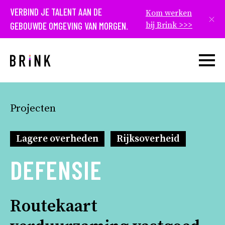
VERBIND JE TALENT AAN DE
Kom werken
Slui
GEBOUWDE OMGEVING VAN MORGEN.
bij Brink >>>
Open w
Projecten
Lagere overheden
Rijksoverheid
DEFENSIE
Routekaart