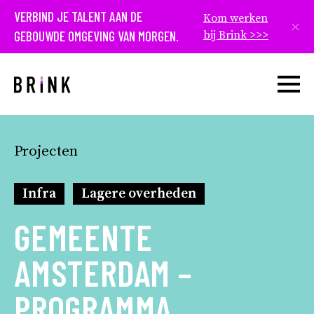
VERBIND JE TALENT AAN DE
Kom werken
Slui
GEBOUWDE OMGEVING VAN MORGEN.
bij Brink >>>
Open w
Projecten
Infra
Lagere overheden
GEMEENTE
AMSTERDAM –
PROGRAMMA