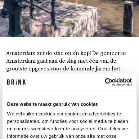
Amsterdam zet de stad op z’n kop! De gemeente
Amsterdam gaat aan de slag met één van de
grootste opgaves voor de komende jaren: het
herstellen van 829 verkeersbruggen en 205 km op
diepere grondlagen gefundeerde kademuren –
ook wel het Programma Bruggen en Kademuren
(PBK) in het grachtengordelgebied van
Deze website maakt gebruik van cookies
Amsterdam. Een uitdagende en complexe
We gebruiken cookies om content en advertenties te
infrastructurele opgave die op een beheerste
personaliseren, om functies voor social media te bieden
manier ingevuld moet worden. De opgave is niet
en om ons websiteverkeer te analyseren. Ook delen we
zomaar voltooid en vraagt om een zorgvuldige
informatie over uw gebruik van onze site met onze
aanpak. Een goede beheersing van de planning,