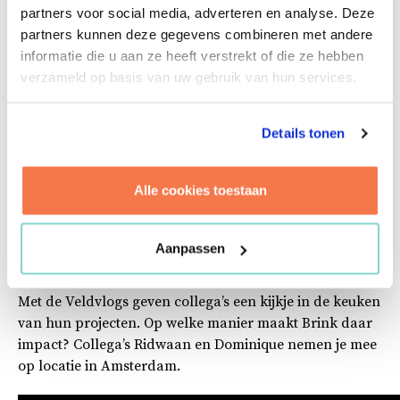
partners voor social media, adverteren en analyse. Deze
informatiestroom, financiën, risico’s en kwaliteit
partners kunnen deze gegevens combineren met andere
zorgt ervoor dat de organisatie grip heeft op haar
informatie die u aan ze heeft verstrekt of die ze hebben
projecten en deze tot een goed resultaat kan
verzameld op basis van uw gebruik van hun services.
brengen. Een ideale missie voor de
projectbeheersers van Brink. We sturen graag
samen met de andere leden van het integraal
Details tonen
projectmanagementteam (IPM-team) op een
beheerste uitvoering van deze complexe infra-
Alle cookies toestaan
opgave. Zo wordt Amsterdam weer veiliger en
mooier.
Aanpassen
Veldvlog
Met de Veldvlogs geven collega’s een kijkje in de keuken
van hun projecten. Op welke manier maakt Brink daar
impact? Collega’s Ridwaan en Dominique nemen je mee
op locatie in Amsterdam.