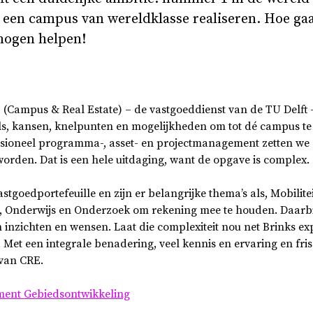
 een campus van wereldklasse realiseren. Hoe gaaf
 mogen helpen!
Campus & Real Estate) – de vastgoeddienst van de TU Delft –
s, kansen, knelpunten en mogelijkheden om tot dé campus te
fessioneel programma-, asset- en projectmanagement zetten we 
rden. Dat is een hele uitdaging, want de opgave is complex.
stgoedportefeuille en zijn er belangrijke thema’s als, Mobilit
Onderwijs en Onderzoek om rekening mee te houden. Daarbij 
n inzichten en wensen. Laat die complexiteit nou net Brinks exp
. Met een integrale benadering, veel kennis en ervaring en fri
 van CRE.
ement
Gebiedsontwikkeling