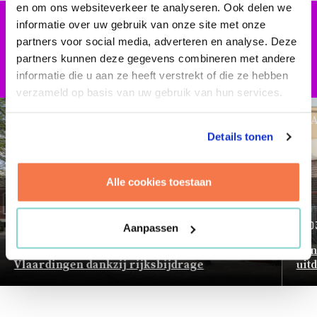
en om ons websiteverkeer te analyseren. Ook delen we
informatie over uw gebruik van onze site met onze
ACTUEEL
partners voor social media, adverteren en analyse. Deze
partners kunnen deze gegevens combineren met andere
informatie die u aan ze heeft verstrekt of die ze hebben
verzameld op basis van uw gebruik van hun services.
Nieuwsberichten
A
Details tonen
gen
Alle cookies toestaan
Vo
13.11.2025
20.0
Aanpassen
Nieuwe fase in transformatie binnenstad
Van
Vlaardingen dankzij rijksbijdrage
uit