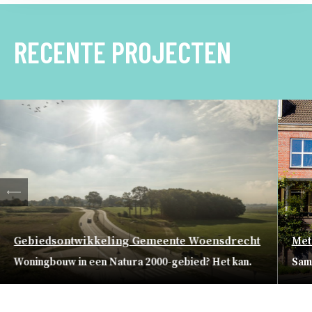
RECENTE PROJECTEN
ten
Vo
Gebiedsontwikkeling Gemeente Woensdrecht
Met
Woningbouw in een Natura 2000-gebied? Het kan.
Sam