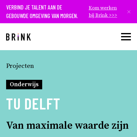
VERBIND JE TALENT AAN DE
Kom werken
Slui
GEBOUWDE OMGEVING VAN MORGEN.
bij Brink >>>
Open w
Projecten
Onderwijs
TU DELFT
Van maximale waarde zijn