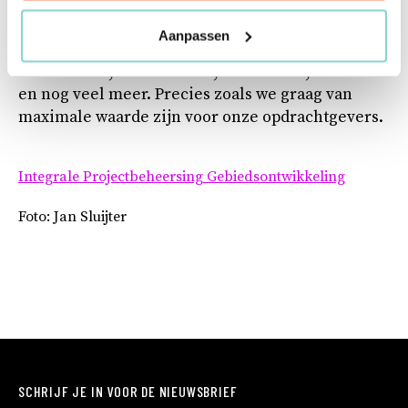
buitenland? Wat is dan het back-up plan om
leegstand te voorkomen? Kortom, we coachen,
Aanpassen
begeleiden, werken praktisch mee, bedenken,
doordenken, structureren, stimuleren, adviseren
en nog veel meer. Precies zoals we graag van
maximale waarde zijn voor onze opdrachtgevers.
Integrale Projectbeheersing
Gebiedsontwikkeling
Foto: Jan Sluijter
SCHRIJF JE IN VOOR DE NIEUWSBRIEF