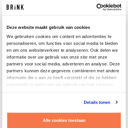
verschillende onderdelen adviseren wij hierbij,
zoals bij het risicomanagement. Wij helpen bij de
procesinrichting (wie doet wat en wat voor
communicatie- en aansturingslijnen horen
Deze website maakt gebruik van cookies
daarbij), coachen medewerkers en helpen om
methodieken, procedures en tools op project-,
We gebruiken cookies om content en advertenties te
tactisch-/programma- en strategisch niveau
personaliseren, om functies voor social media te bieden
verder te ontwikkelen. Een uitdagende en
en om ons websiteverkeer te analyseren. Ook delen we
informatie over uw gebruik van onze site met onze
veelzijdige opdracht. Op projectniveau
partners voor social media, adverteren en analyse. Deze
ondersteunen we CRE bij het uitvoeren van het
partners kunnen deze gegevens combineren met andere
reguliere risicomanagement door de inzet van
informatie die u aan ze heeft verstrekt of die ze hebben
een risicomanager die de projectteams
verzameld op basis van uw gebruik van hun services.
challenged en adviseert over het beheersen van
de projectspecifieke risico’s. Op strategisch
niveau gaat het vooral om het bedenken en
Details tonen
uitwerken van de majeure scenario’s. Stel
bijvoorbeeld, dat de TU Delft door veranderende
Alle cookies toestaan
wetgeving veel minder studenten krijgt uit het